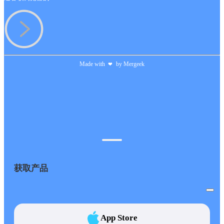
Made with
by
Mergeek
❤
获取产品
App Store