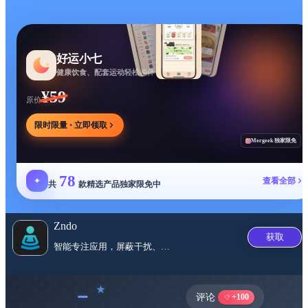
好运小七
健康饮食、配套运动轻松相伴
¥59
原价
限时限量 · 立即领取
Mergeek 独家限免
78
✦
查看全部
共
款精选产品独家限免中
Zndo
获取
智能专注应用，屏蔽干扰、自定义...
﹣
评论
+100