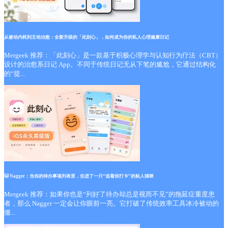
从被动内耗到主动治愈：全新升级的「此刻心」，如何成为你的私人心理健康日记
Mergeek 推荐：「此刻心」是一款基于积极心理学与认知行为疗法（CBT）
设计的治愈系日记 App。不同于传统日记无从下笔的尴尬，它通过结构化
的“提...
🐱 Nagger：当你的待办事项列表里，住进了一只“追着你打卡”的粘人猫咪
Mergeek 推荐：如果你也是“列好了待办却总是视而不见”的拖延症重度患
者，那么 Nagger 一定会让你眼前一亮。它打破了传统效率工具冰冷被动的
僵...