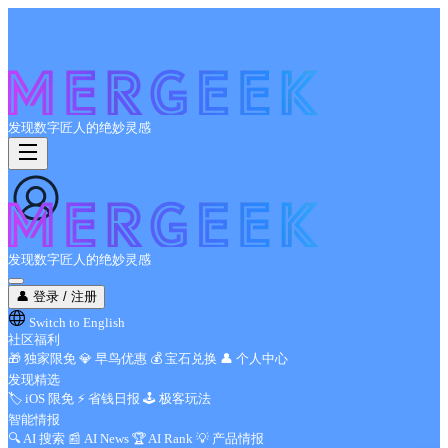
发现数字匠人的绝妙灵感
发现数字匠人的绝妙灵感
👤
登录 / 注册
Switch to English
社区福利
🎁
独家限免
💎
早鸟优惠
💰
宝石兑换
👤
个人中心
发现精选
🏷️
iOS 限免
⚡
省钱日报
🕹️
极客玩法
智能情报
🔍
AI 搜索
📰
AI News
🏆
AI Rank
💡
产品情报