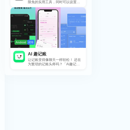
限免的实用工具，同时可以设置包
括 APP，游戏，热门类和精选类
的...
Android
iOS
AI 趣记账
让记账变得像聊天一样轻松！ 还在
为繁琐的记账头疼吗？「AI趣记
账」来拯救你啦！这款智能记账工
具专为懒...