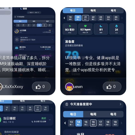
只是简单统计睡了多久，拆分
UI很简单，专业。健康app就是
EM快速眼动期、深度睡眠阶
一堆数据，但是很多项并不太清
，同时核算睡眠效率、睡眠
楚。这个app感觉分析的更专业
、作息规律性、分段时长；可
些
查看数周的长期睡眠波动，既
LXxXxXxxy
0
uewn
0
判断当晚休息的恢复效果，也
复盘长期作息对身体的影响。