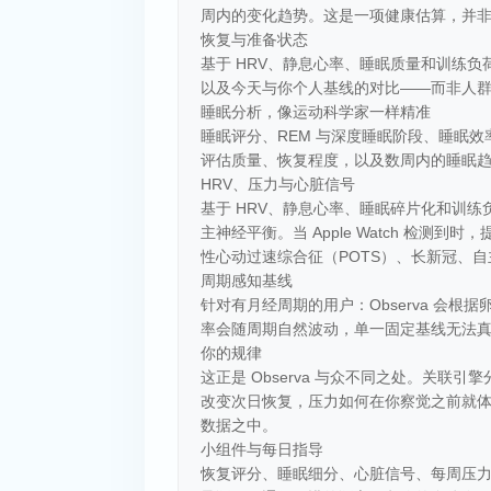
周内的变化趋势。这是一项健康估算，并
恢复与准备状态
基于 HRV、静息心率、睡眠质量和训练
以及今天与你个人基线的对比——而非人
睡眠分析，像运动科学家一样精准
睡眠评分、REM 与深度睡眠阶段、睡眠效率
评估质量、恢复程度，以及数周内的睡眠
HRV、压力与心脏信号
基于 HRV、静息心率、睡眠碎片化和训练负荷
主神经平衡。当 Apple Watch 检测到
性心动过速综合征（POTS）、长新冠、
周期感知基线
针对有月经周期的用户：Observa 会根
率会随周期自然波动，单一固定基线无法
你的规律
这正是 Observa 与众不同之处。关
改变次日恢复，压力如何在你察觉之前就体
数据之中。
小组件与每日指导
恢复评分、睡眠细分、心脏信号、每周压