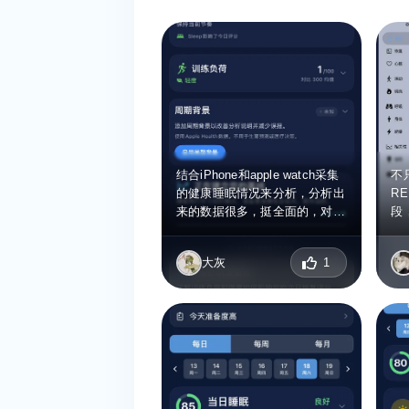
结合iPhone和apple watch采集
不
的健康睡眠情况来分析，分析出
R
来的数据很多，挺全面的，对于
段
睡眠质量不好的人应该更加有
债
用。
以
大灰
1
能
能