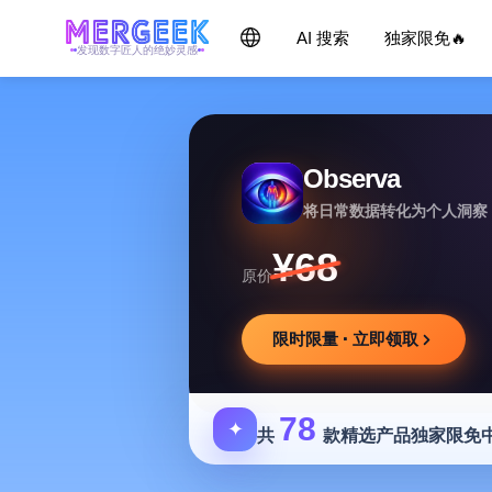
AI 搜索
独家限免🔥
发现数字匠人的绝妙灵感
Observa
将日常数据转化为个人洞察
¥68
原价
限时限量 · 立即领取
78
✦
共
款精选产品独家限免