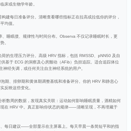
非临床或生物学年龄。
负荷构建每日准备评分。清晰查看哪些指标正在拉高或拉低你的评分，
群平均值。
、睡眠债、规律性与时间分布。Observa 不仅记录睡眠时长，更
趋势。
的生理压力评分。高级 HRV 指标，包括 RMSSD、pNN50 及自
时，提供基于 ECG 的洞察及心房颤动（AFib）负担追踪。适合追踪体位
自主神经失调，或任何关注自主神经系统的用户。
据卵泡期、排卵期和黄体期调整基线和准备评分。你的 HRV 和静息心
真实反映这些变化。
联引擎分析数周的数据，发现真实关联：运动如何影响睡眠质量，酒精如何
现在 HRV 中。真正影响你状态的规律——清晰呈现，不再埋藏于
力、每日建议——全部显示在主屏幕上。每天早晨一条简短平和的指