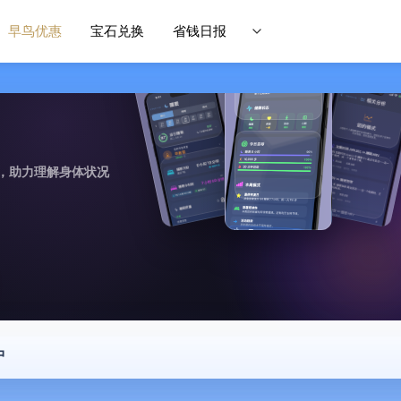
早鸟优惠
宝石兑换
省钱日报
，助力理解身体状况
中