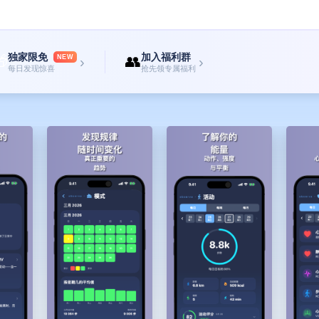
独家限免
加入福利群

👥
NEW
›
›
每日发现惊喜
抢先领专属福利