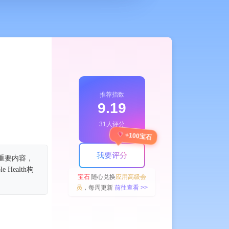
推荐指数
9.19
31人评分
+100宝石
我要评分
重要内容，
ealth构
宝石
随心兑换
应用高级会
员
，每周更新
前往查看 >>