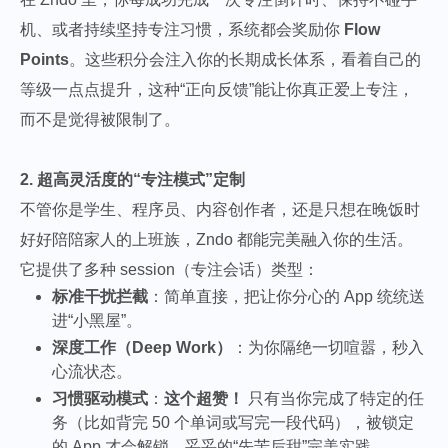
机、或者持续坚持专注习惯，系统都会奖励你
Flow
Points
。这些积分会注入你的长期成长体系，看着自己的
等级一点点提升，这种“正向反馈”能让你真正爱上专注，
而不是觉得被限制了。
2. 超高灵活度的“专注模式”定制
不管你是学生、程序员、内容创作者，还是只想在晚饭时
好好陪陪家人的上班族，Zndo 都能完美融入你的生活。
它提供了多种 session（专注会话）类型：
标准干扰拦截
：简单直接，把让你分心的 App 统统送
进“小黑屋”。
深度工作（Deep Work）
：为你隔绝一切喧嚣，秒入
心流状态。
习惯驱动模式
：
这个超赞！
只有当你完成了特定的任
务（比如背完 50 个单词或写完一段代码），被锁定
的 App 才会解锁。妥妥的“先苦后甜”完美实践。