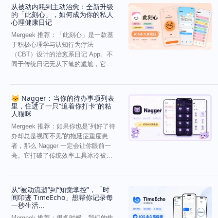
从被动内耗到主动治愈：全新升级
的「此刻心」，如何成为你的私人
心理健康日记
Mergeek 推荐：「此刻心」是一款基
于积极心理学与认知行为疗法
（CBT）设计的治愈系日记 App。不
同于传统日记无从下笔的尴尬，它通
过结构化的“提...
🐱 Nagger：当你的待办事项列表
里，住进了一只“追着你打卡”的粘
人猫咪
Mergeek 推荐：如果你也是“列好了待
办却总是视而不见”的拖延症重度患
者，那么 Nagger 一定会让你眼前一
亮。它打破了传统效率工具冰冷被动
的僵...
从“被动流逝”到“知觉掌控”，「时
间印迹 TimeEcho」想帮你记录每
一秒生活...
Mergeek 推荐：很多时候，我们的焦