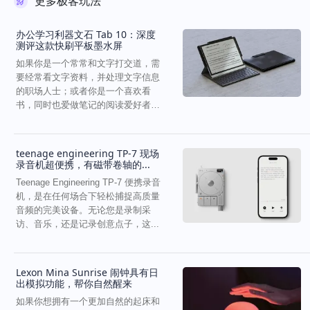
更多极客玩法
办公学习利器文石 Tab 10：深度
测评这款快刷平板墨水屏
如果你是一个常常和文字打交道，需
要经常看文字资料，并处理文字信息
的职场人士；或者你是一个喜欢看
书，同时也爱做笔记的阅读爱好者，
那么这款墨水屏的平板会很...
teenage engineering TP-7 现场
录音机超便携，有磁带卷轴的...
Teenage Engineering TP-7 便携录音
机，是在任何场合下轻松捕捉高质量
音频的完美设备。无论您是录制采
访、音乐，还是记录创意点子，这...
Lexon Mina Sunrise 闹钟具有日
出模拟功能，帮你自然醒来
如果你想拥有一个更加自然的起床和