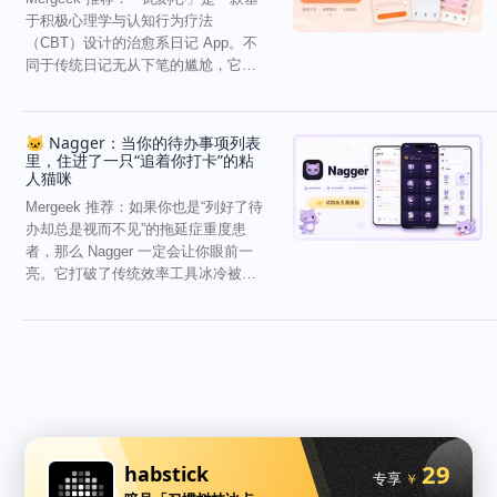
于积极心理学与认知行为疗法
（CBT）设计的治愈系日记 App。不
同于传统日记无从下笔的尴尬，它通
过结构化的“提...
🐱 Nagger：当你的待办事项列表
里，住进了一只“追着你打卡”的粘
人猫咪
Mergeek 推荐：如果你也是“列好了待
办却总是视而不见”的拖延症重度患
者，那么 Nagger 一定会让你眼前一
亮。它打破了传统效率工具冰冷被动
的僵...
29
habstick
专享
￥