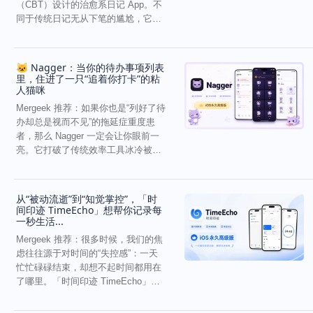
（CBT）设计的治愈系日记 App。不
同于传统日记无从下笔的尴尬，它通
过结构化的“提...
🐱 Nagger：当你的待办事项列表
里，住进了一只“追着你打卡”的粘
人猫咪
Mergeek 推荐：如果你也是“列好了待
办却总是视而不见”的拖延症重度患
者，那么 Nagger 一定会让你眼前一
亮。它打破了传统效率工具冰冷被动
的僵...
从“被动流逝”到“知觉掌控”，「时
间印迹 TimeEcho」想帮你记录每
一秒生活...
Mergeek 推荐：很多时候，我们的焦
虑往往源于对时间的“失控感”：一天
忙忙碌碌结束，却想不起时间都用在
了哪里。「时间印迹 TimeEcho」的
出现...