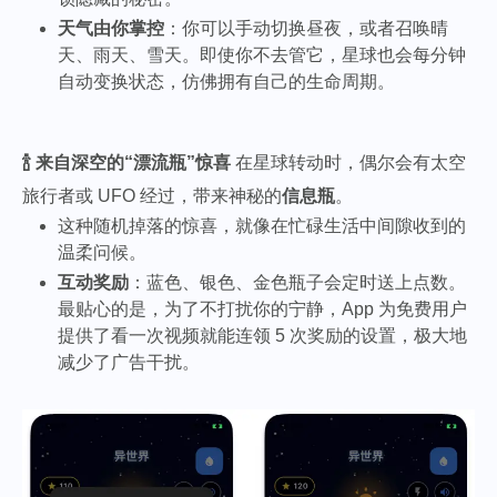
天气由你掌控
：你可以手动切换昼夜，或者召唤晴
天、雨天、雪天。即使你不去管它，星球也会每分钟
自动变换状态，仿佛拥有自己的生命周期。
🍾 来自深空的“漂流瓶”惊喜
在星球转动时，偶尔会有太空
旅行者或 UFO 经过，带来神秘的
信息瓶
。
这种随机掉落的惊喜，就像在忙碌生活中间隙收到的
温柔问候。
互动奖励
：蓝色、银色、金色瓶子会定时送上点数。
最贴心的是，为了不打扰你的宁静，App 为免费用户
提供了看一次视频就能连领 5 次奖励的设置，极大地
减少了广告干扰。