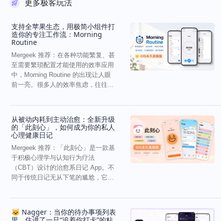
更多极客玩法
支持全苹果生态，用极简小组件打
造你的专注工作流：Morning
Routine
Mergeek 推荐：在各种功能繁复、甚
至需要繁琐配置才能使用的效率应用
中，Morning Routine 的出现让人眼
前一亮。很多人的效率焦虑，往往...
从被动内耗到主动治愈：全新升级
的「此刻心」，如何成为你的私人
心理健康日记
Mergeek 推荐：「此刻心」是一款基
于积极心理学与认知行为疗法
（CBT）设计的治愈系日记 App。不
同于传统日记无从下笔的尴尬，它通
过结构化的“提...
🐱 Nagger：当你的待办事项列表
里，住进了一只“追着你打卡”的粘