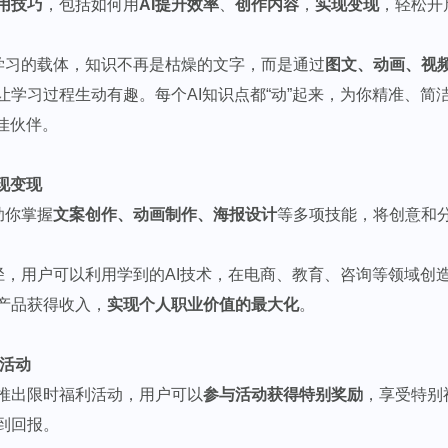
用技巧
，包括如何用
AI提升效率
、
创作内容
，
实现变现
，轻松开
学习的载体，知识不再是枯燥的文字，而是通过
图文、动画、视
让学习过程生动有趣。每个AI知识点都“动”起来，为你精准、简
佳伙伴。
实现变现
助你掌握
文案创作、动画制作、海报设计
等多项技能，将创意和
径，用户可以利用学到的AI技术，在电商、教育、咨询等领域创
产品获得收入，
实现个人职业价值的最大化
。
利活动
会推出限时福利活动，用户可以
参与活动获得特别奖励
，享受特别
到回报。