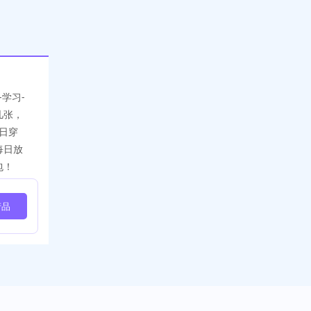
-学习-
几张，
今日穿
队每日放
包！
产品