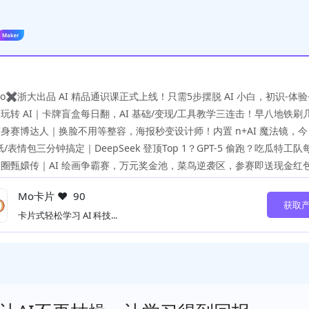
o✖️浙大出品 AI 精品通识课正式上线！只需5步摆脱 AI 小白，初识-体验
玩转 AI｜卡牌盲盒每日翻，AI 基础/变现/工具教学三连击！早八地铁刷
身赛博达人｜换脸不用等整容，海报秒变设计师！内置 n+AI 魔法镜，
纸/表情包三分钟搞定｜DeepSeek 登顶Top 1？GPT-5 偷跑？吃瓜特工
圈甄嬛传｜AI 绘画争霸赛，万元奖金池，菜鸟逆袭区，参赛即送现金红
Mo卡片
❤ 90
获取
卡片式轻松学习 AI 科技...