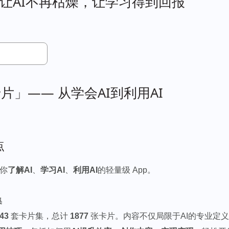
：让AI不再枯燥，让学习得到回报
o卡片」—— 从学会AI到利用AI
点
教你
了解AI
、
学习AI
、
利用AI
的轻量级 App。
集
43
套卡片集，总计
1877
张卡片。内容不仅局限于AI的专业定