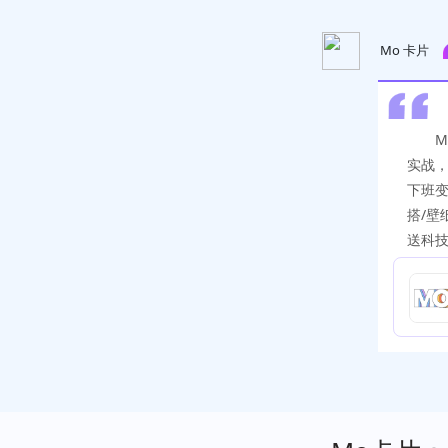
Mo 卡片
M
实战，
下班变
搭/壁
送科技