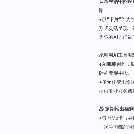
日常生活中的应
路；
●以
“卡片”
作为
形式灵活呈现，
为你的AI入门最
💰利用AI工具
●
AI赋能创作
，
际的变现手段。
●多元化变现途
提供专业服务或
🎁 定期推出福
●每月Mo卡片
一次学习都能得