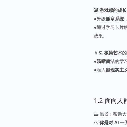
👾 游戏感的成
●升级
徽章系统
●通过学习卡片
成果。
👨‍💻 极简艺
●
清晰简洁
的学
●融入
超现实主
1.2 面向人
🙏 愿景：帮助
👶
你是对 AI 