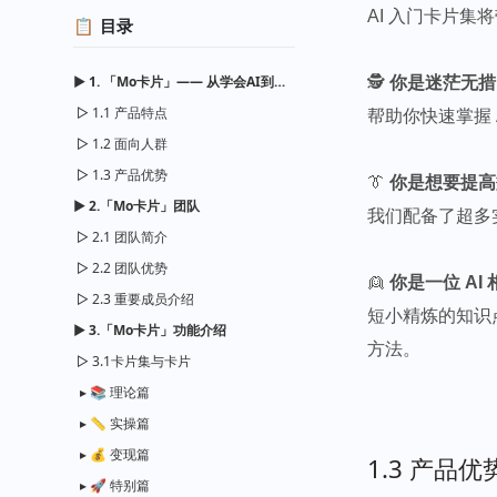
AI 入门卡片集
目录
1. 「Mo卡片」—— 从学会AI到利用AI
🕵
你是迷茫无措
1.1 产品特点
帮助你快速掌握
1.2 面向人群
1.3 产品优势
👔
你是想要提高
2.「Mo卡片」团队
我们配备了超多
2.1 团队简介
2.2 团队优势
👱
你是一位 AI
2.3 重要成员介绍
短小精炼的知识
3.「Mo卡片」功能介绍
方法。
3.1卡片集与卡片
📚 理论篇
📏 实操篇
💰 变现篇
1.3 产品优
🚀 特别篇