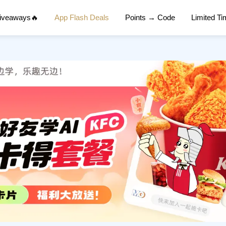
Giveaways🔥
App Flash Deals
Points → Code
Limited T