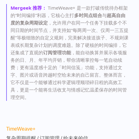
Mergeek 推荐：
TimeWeave+ 是一款打破传统待办框架
的“时间编排”利器，它核心主打
多时间点组合
与
超高自由
度的复杂周期设定
，允许用户在同一个任务下挂载多个不
同日期的时间节点，并支持如“每两周一次、仅周一三五提
醒”等极细致的自定义规则，完美解决接送孩子、不规则课
表或长期复杂计划的调度难题。除了硬核的时间编排，它
还集成了直观的
订阅管理功能
，能自动换算并展示各项服
务的日、月、年平均开销，帮你清晰掌控每一笔自动续
费；更有温度感十足的「时间信笺」功能，支持通过文
字、图片或语音跨越时空给未来的自己留言。整体而言，
它不仅是一个能够通过科学逻辑理顺琐碎日程的高效工
具，更是一个能将生活收支与情感记忆温柔保存的时间管
理空间。
TimeWeave+
复杂周期提醒 / 订阅管理 / 给未来的信