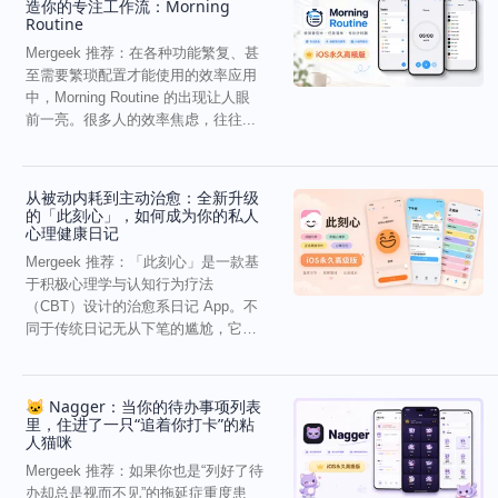
造你的专注工作流：Morning
Routine
Mergeek 推荐：在各种功能繁复、甚
至需要繁琐配置才能使用的效率应用
中，Morning Routine 的出现让人眼
前一亮。很多人的效率焦虑，往往...
从被动内耗到主动治愈：全新升级
的「此刻心」，如何成为你的私人
心理健康日记
Mergeek 推荐：「此刻心」是一款基
于积极心理学与认知行为疗法
（CBT）设计的治愈系日记 App。不
同于传统日记无从下笔的尴尬，它通
过结构化的“提...
🐱 Nagger：当你的待办事项列表
里，住进了一只“追着你打卡”的粘
人猫咪
Mergeek 推荐：如果你也是“列好了待
办却总是视而不见”的拖延症重度患