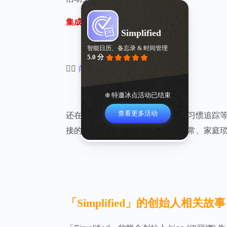
集成 deepseek AI
Simplified
智能日历、备忘录 & 时间管理
5.0 分
👉🏻
前往 App Store 下载体验
❄️ 特邀冰点活动已结束
查看更多活动
还在为同时切换日历、任务管理、习惯追踪等多个
接的高效规划体验。无论是个人日常、家庭琐
「Simplified」的创始人相关故事