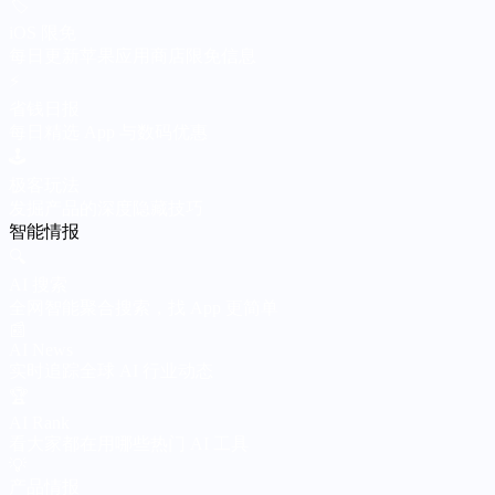
🏷️
iOS 限免
每日更新苹果应用商店限免信息
⚡
省钱日报
每日精选 App 与数码优惠
🕹️
极客玩法
发掘产品的深度隐藏技巧
智能情报
🔍
AI 搜索
全网智能聚合搜索，找 App 更简单
📰
AI News
实时追踪全球 AI 行业动态
🏆
AI Rank
看大家都在用哪些热门 AI 工具
💡
产品情报