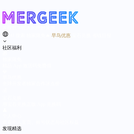
发现数字匠人的绝妙灵感
AI 搜索
独家限免🔥
早鸟优惠
宝石兑换
省钱日报
社区福利
🎁
独家限免
精品 App 激活码免费领
💎
早鸟优惠
全球开发者独家合作冰点价
💰
宝石兑换
用宝石兑换正版 App 兑换码
👤
个人中心
查看个人主页、账号状态与社区权益
发现精选