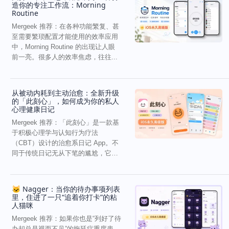
造你的专注工作流：Morning
Routine
Mergeek 推荐：在各种功能繁复、甚
至需要繁琐配置才能使用的效率应用
中，Morning Routine 的出现让人眼
前一亮。很多人的效率焦虑，往往...
从被动内耗到主动治愈：全新升级
的「此刻心」，如何成为你的私人
心理健康日记
Mergeek 推荐：「此刻心」是一款基
于积极心理学与认知行为疗法
（CBT）设计的治愈系日记 App。不
同于传统日记无从下笔的尴尬，它通
过结构化的“提...
🐱 Nagger：当你的待办事项列表
里，住进了一只“追着你打卡”的粘
人猫咪
Mergeek 推荐：如果你也是“列好了待
办却总是视而不见”的拖延症重度患