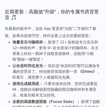
近期更新：高颜值“升级”，你的专属书房背景
音 🎵
在最新的版本中，这款 App 更是把“治愈”二字做到了极
致。如果你是细节控，绝对会爱上这次的重磅更新：
海量音乐与咖啡杯：
新增了 21+ 首精选专注音乐和
12+ 种闹铃声，更有 9+ 款全新设计的咖啡杯。在主
屏幕上轻轻一戳杯子就能直接换样，还能用“小眼
睛”图标一键预览！
让休息时间也发光：
现在连“休息时间”都可以播放专
属的背景音了。特别推荐里面的那一首
《Shine》
，
听着它，感觉整个人都被阳光包裹。
游戏化成就系统：
只要你保持自律、坚持完成番茄
钟，就能自动解锁那些隐藏的限定咖啡杯和专属音
乐，收集控根本无法拒绝。
全新的高级数据面板（Focus Stats）：
新增了超酷