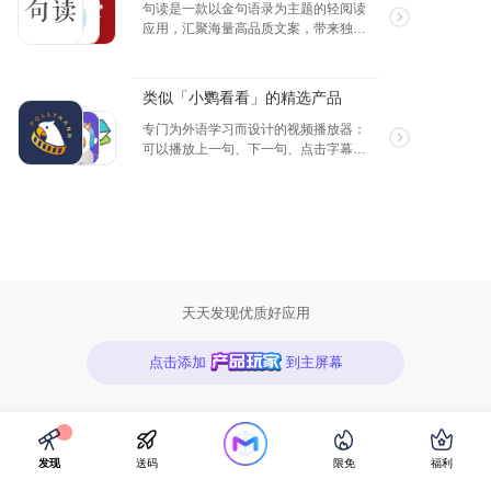
句读是一款以金句语录为主题的轻阅读
应用，汇聚海量高品质文案，带来独特
的阅读体验。卡片画报设计，让文字更
具吸引力。提供个性化选择，包括夜间
模式、日签模板等。阅读句读，享受文
类似「小鹦看看」的精选产品
字带来的宁静与治愈。
专门为外语学习而设计的视频播放器：
可以播放上一句、下一句、点击字幕直
接查词、随意切换/隐藏字幕、无级变
速、做笔记、背单词。除了 APP 自带影
视剧资源外，还可以在 APP 内观看全部
TED 演讲、直连百度网盘、支持所有格
式视频。
天天发现优质好应用
点击添加
到主屏幕
发现
送码
限免
福利