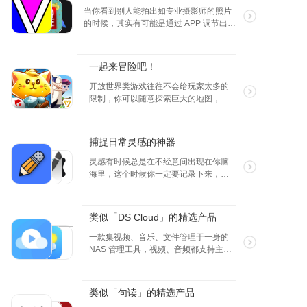
当你看到别人能拍出如专业摄影师的照片
的时候，其实有可能是通过 APP 调节出来
的，而且是几分钟就搞定的，当然视频也
是可以的，于是我们挑选了以下 APP，保
证能让你满意。
一起来冒险吧！
开放世界类游戏往往不会给玩家太多的
限制，你可以随意探索巨大的地图，完
成各种任务，寻找神秘宝藏，甚至挑战
不可能战胜的怪物。在这里，每当你向
未知区域踏出一步，都有可能发现惊
捕捉日常灵感的神器
喜，或陷入危险的境遇。
灵感有时候总是在不经意间出现在你脑
海里，这个时候你一定要记录下来，积
少成多，慢慢的你会发现你的好点子能
排上大用场！
类似「DS Cloud」的精选产品
一款集视频、音乐、文件管理于一身的
NAS 管理工具，视频、音频都支持主流
格式，独立密码保证隐私。
类似「句读」的精选产品