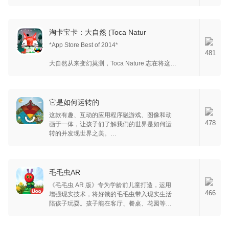
实验也能十分有意思。
淘卡宝卡：大自然 (Toca Natur
*App Store Best of 2014*
481
大自然从来变幻莫测，Toca Nature 志在将这份
神秘带到您的指尖。
塑造大自然，观察它的演化过程。种植树木，
收获森林。矗立高山，欣赏奇妙景观。摘浆
它是如何运转的
果，采蘑菇，收坚果，喂养各种各样的动物。
这款有趣、互动的应用程序融游戏、图像和动
了解每种动物的饮食习惯，试试多少美食才能
478
画于一体，让孩子们了解我们的世界是如何运
诱熊出洞。贯穿不同地形，与狐狸作好朋友。
转的并发现世界之美。
捕捉啄木鸟在树木之间的往返瞬间，静静观望
白昼慢慢化作黑夜。
“它是如何运转的”是一款非常有趣的教学应用程
序，让孩子们有机会通过动画、简短解释、游
找到新朋友，迎接新挑战。在精彩绝伦的游戏
戏和习惯用语来探索我们的世界是如何运转
毛毛虫AR
内容中流连忘返。
的。它包括一些简短的讲座，讲授有关植物、
《毛毛虫 AR 版》专为学龄前儿童打造，运用
能源、火山、行星及其内部、水循环和其他自
尽情游历，远离起始之所，探寻令人称奇的意
466
增强现实技术，将好饿的毛毛虫带入现实生活
然现象的知识。
外惊喜。
陪孩子玩耍。孩子能在客厅、餐桌、花园等任
意地点与毛毛虫互动，从孵化虫卵开始，给它
“它是如何运转的” 应用程序有哪些内容？
让我们带您走进充满魔力的大自然吧！
喂食水果，带它探索世界、玩玩具，戳泡泡，
=====================================