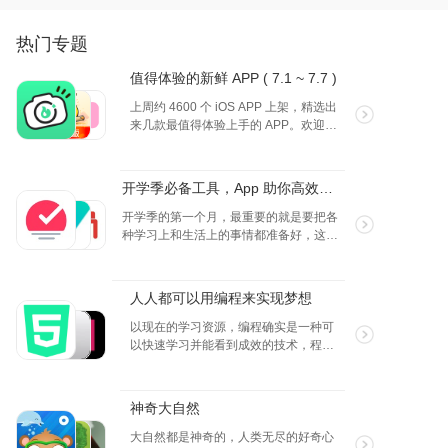
小心瓢虫。还能哄它睡觉、叫醒它，看着它长
***
大蜕变。游戏有互动式 3D 角色，能培养养育
• 选用大幅图像，有助于理解上下文
技能、激发对大自然的热爱，有多样互动活
热门专题
• 采用动画，帮助理解现象的运转机理
关于 TOCA BOCA
动，非竞争性个性化，操作直观，画面基于手
• 实验易于操作
在 Toca Boca，我们坚信玩耍能激发孩子们想
绘插图设计，还有迷人音效和舒适音乐。
值得体验的新鲜 APP ( 7.1 ~ 7.7 )
• 解释简单明了
象力并帮助他们了解世界。我们从孩子的角度
• 趣味盎然的游戏，用于巩固学习
上周约 4600 个 iOS APP 上架，精选出
来设计游戏，让孩子们幽默俏皮、用于创新，
• 使用习惯用语，帮助阅读能力尚不够的孩子理
来几款最值得体验上手的 APP。欢迎大
成为自己希望成为的样子。我们的产品包括一
解
家投票你喜欢的产品！（2024.7.1～
些屡获殊荣的应用程序，在 215 个国家/地区被
2024.7.7）
下载超过 2.5 亿次，带来有趣、安全、开放式
下载 “它是如何运转的” 让你的孩子、孙子或学
的游戏体验。请访问 tocaboca.com，详细了解
开学季必备工具，App 助你高效处理问题
生探索我们星球上一些最有趣的自然现象。向
Toca Boca 及我们的产品。
孩子们展示地球的内部和外部是如何运转的，
开学季的第一个月，最重要的就是要把各
满足他们的好奇心，并让他们通过日常小行为
隐私政策
种学习上和生活上的事情都准备好，这样
参与到建设一个更加美好的世界之中。
我们非常重视隐私问题。如欲了解更多我们处
既能专心学习，又能提升个方面的效率，
理隐私问题的方法，可访问
整个人都元气满满的~
孩子们可以按照自己想要的顺序自由探索有关
https://tocaboca.com/privacy 阅读具体信息
人人都可以用编程来实现梦想
令人惊叹的行星地球的游戏，查看相关图像，
观看相关视频，阅读相关资料！或者他们可以
以现在的学习资源，编程确实是一种可
利用 “它是如何运转的”
以快速学习并能看到成效的技术，程序
其实是十分的有趣，使用编程来将自己
一边玩游戏，一边挑战自己掌握的知识！小家
的想法交给机器并实现，成就感都是满
伙们以自己的节奏，根据自己的兴趣发现世界
满的，通过下面的这些 APP 快速提升自
是如何运转的。尽管如此，我们相信你会发
神奇大自然
己的编程技能吧！
现，当他们玩“它是如何运转的”时，他们会被自
大自然都是神奇的，人类无尽的好奇心
然而然地吸引着去了解此前从未想过探索的事