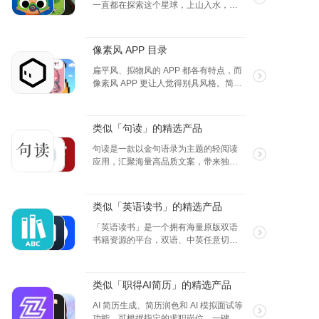
一直都在探索这个星球，上山入水，上
物。
天落地，从植物到动物，各种自然现
象，都能给我们带来不同的感觉，永远
“它是如何运转的”这款游戏有助于更好地学习和
都是那么的新鲜，所以有很多这样的
理解一些现象是如何发展的。它拥有大量引起
像素风 APP 目录
APP 来给我们形象的解释这些，希望大
好奇心的事物、内容、图像、应用程序和游
家都会喜欢。
扁平风、拟物风的 APP 都各有特点，而
戏，让每个孩子易于接受。孩子们只需一个应
像素风 APP 更让人觉得别具风格。简单
用程序，即可获取他们感兴趣的有关地球的内
几个色块却如此传神，你可以好好收藏
容！
几个 APP，为你的手机增加一点趣味。
• 无应用内购买项目
类似「句读」的精选产品
• 无第三方广告
句读是一款以金句语录为主题的轻阅读
应用，汇聚海量高品质文案，带来独特
当乘坐汽车、飞机、火车或公共汽车上进行长
的阅读体验。卡片画报设计，让文字更
途旅行时，“它是如何运转的” 是你在设备中安
具吸引力。提供个性化选择，包括夜间
装的一款完美应用程序。享受你的时间，同时
模式、日签模板等。阅读句读，享受文
让你的孩子欣然享受乐趣和学习过程。
类似「英语读书」的精选产品
字带来的宁静与治愈。
关于LEARNY LAND
「英语读书」是一个拥有海量原版双语
书籍资源的平台，双语、中英任意切
在 Learny Land，我们热爱玩游戏，我们认为
换，边听也可以边看，科学分级，多个
游戏必定成为所有儿童的教育和成长阶段的一
不同英语水平的单词分布，让英语阅读
部分；因为玩就是去发现、探索、学习和享受
更简单，名著与畅销书籍并存，名师课
类似「职得AI简历」的精选产品
乐趣。我们的教育游戏帮助儿童了解周围的世
程，为英语学习者提供了全方位、高效
界，在设计中倾注了我们的爱。它们使用方
能的英语阅读学习平台。
AI 简历生成、简历润色和 AI 模拟面试等
便、美观并且安全。因为男孩女孩一直在玩耍
功能，可根据指定的求职岗位，一键快