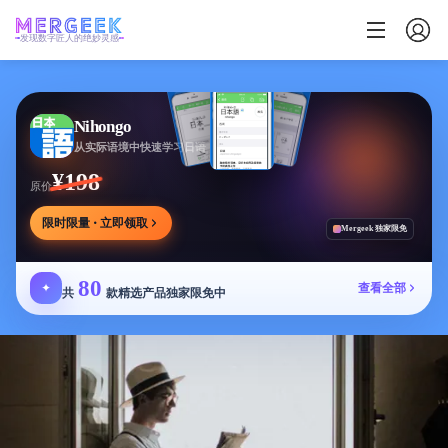
发现数字匠人的绝妙灵感
Nihongo
从实际语境中快速学习日语
¥198
原价
限时限量 · 立即领取
Mergeek 独家限免
80
✦
查看全部
共
款精选产品独家限免中