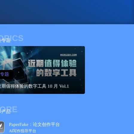
OPICS
关专题
专题
近期值得体验的数字工具 10 月 Vol.1
ORE
多产品
PaperFake：论文创作平台
AI写作指导平台