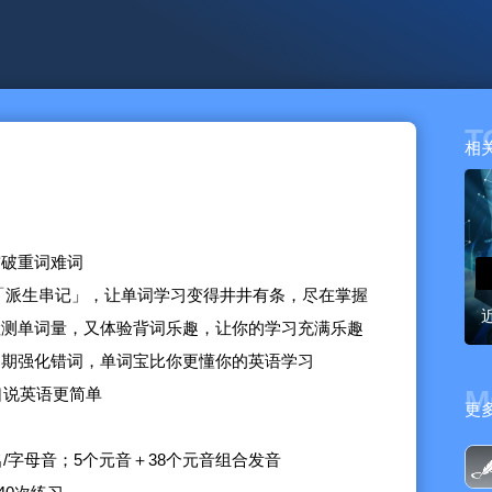
T
相
突破重词难词
；「派生串记」，让单词学习变得井井有条，尽在掌握
检测单词量，又体验背词乐趣，让你的学习充满乐趣
定期强化错词，单词宝比你更懂你的英语学习
开口说英语更简单
M
更
名/字母音；5个元音＋38个元音组合发音