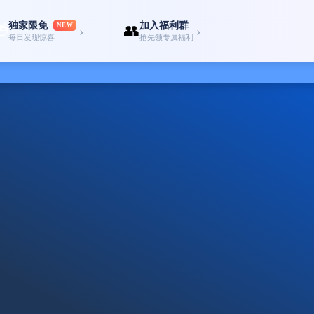
独家限免
加入福利群
🎁
NEW
👥
›
›
每日发现惊喜
抢先领专属福利