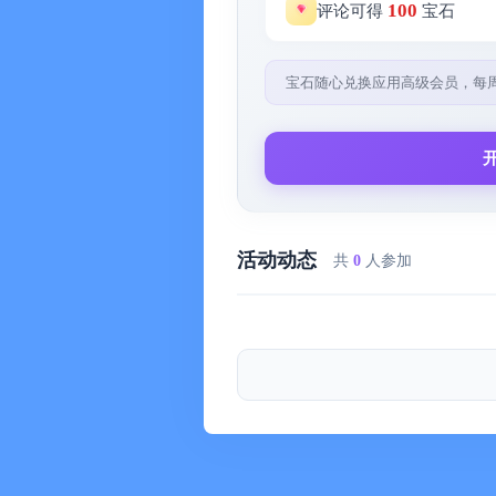
趣
100
评论可得
宝石
·情景式学习
日常生活场景，学习伙伴陪你双语对
宝石随心兑换应用高级会员，每
用生活对话沉浸学
·排行榜
背单词也能上「努力排行榜」，让你
·持续更新的益智单词复习、刷词模
不断更新的单词复习模式，原来背单
活动动态
共
0
人参加
【开发者有话说，没事就来QQ我】
如果你在产品过程中，如遇到任何问
善，熊猫单词宝愿陪伴你一起越来越
官方QQ群：565458145 官方小红
【其他信息】
资费：含应用内购买项目