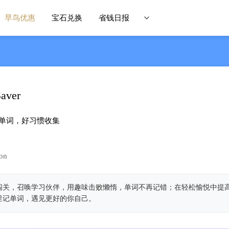
早鸟优惠
宝石兑换
省钱日报
Saver
词，好习惯收‪集‬
on
闯关，召唤学习伙伴，用趣味击败懒惰，单词不再记错；在轻松愉悦中提
里记单词，遇见更好的你自己。