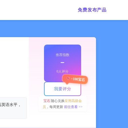
免费发布产品
推荐指数
﹣
0人评分
+100宝石
我要评分
宝石
随心兑换
应用高级会
高英语水平，
员
，每周更新
前往查看 >>