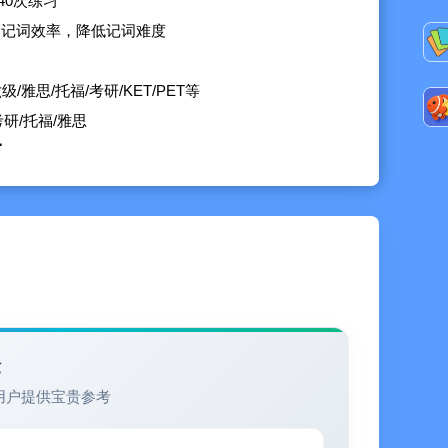
40次练习
高记词效率，降低记词难度
雅思/托福/考研/KET/PET等
研/托福/雅思
】
情况，分析你的每日复习单词数
来，每天完成任务，便可完成学习目标
机会获得召唤币，召唤学习伙伴
验
用户提供宝贵参考
测单词量，又能体验背单词的乐趣，让你的学习充满乐