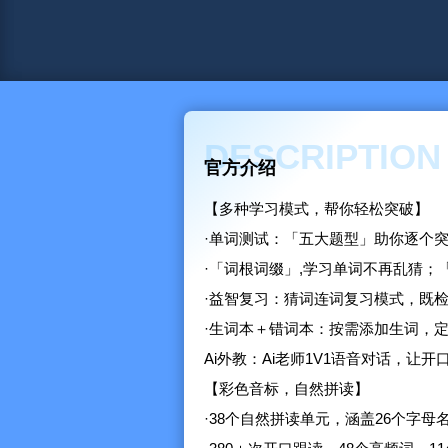
DESCRIPTION
官方介绍
【多种学习模式，帮你轻松突破】
·单词测试：「五大题型」助你逐个
·「词根词缀」,学习单词不再乱猜
·益智复习：猜词连词复习模式，既
·生词本＋错词本：按需添加生词，
Ai外教：Ai老师1V1语音对话，让
【彩色音标，自然拼读】
·38个自然拼读单元，涵盖26个字母