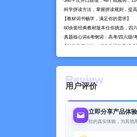
·380＋次开口跟读，48个高频词，11
·科学拼读方法，掌握拼读规则，提
【教材词书畅学，满足你的需求】
·60余套经典教材版本任你挑选，四六级/
·真题核心词&考纲词：高考/四六级/考
【科学学习统计，精准掌握学习情况
·艾宾浩斯遗忘曲线
根据艾宾浩斯遗忘曲线结合你的记忆
【趣味复习模式，学习英语超有趣】
·正向激励学习
用户评价
用每日任务将学习的各个环节串联起
·伙伴召唤收集
完成记单词、复习单词、任务目标有
立即分享产品体
·益智复习
你的真实体验，为其他
猜词连词多种复习单词模式，既能检