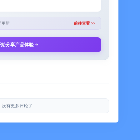
话、复习单词，打败BOSS，经营家园；一键双语，常
周更新
前往查看 >>
开始分享产品体验
的努力一直被看见
式
词复习单词也可以这么高效有趣！
题或意见，请通过以下方式联系我们，让我们解决与完
好~
书|抖音|微博|视频号：熊猫单词宝
没有更多评论了