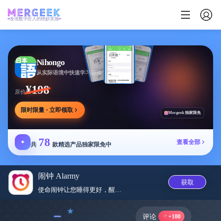
发现数字匠人的绝妙灵感
Nihongo
从实际语境中快速学习日语
¥198
原价
限时限量 · 立即领取
Mergeek 独家限免
78
✦
查看全部
共
款精选产品独家限免中
闹钟 Alarmy
获取
使命闹钟让您睡得更好，醒来神清...
﹣
评论
+100