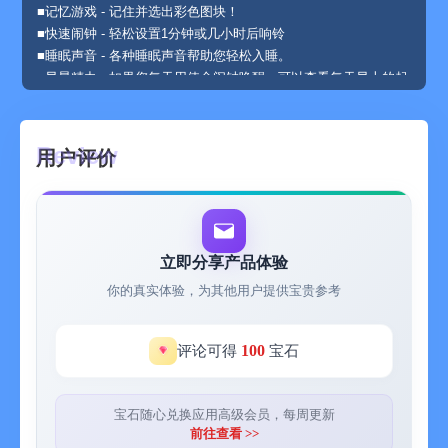
■记忆游戏 - 记住并选出彩色图块！
■快速闹钟 - 轻松设置1分钟或几小时后响铃
■睡眠声音 - 各种睡眠声音帮助您轻松入睡。
■早晨精力 - 如果您每天用使命闹钟唤醒，可以查看每天早上的起
床趋势。
■就寝提醒 - 在预定时间发送通知，帮助您按时睡觉。
■睡眠跟踪和分析 - 测量和探索晚上的睡眠情况。
用户评价
-您可以查看深睡眠比例和入睡所用时间，分析自己的睡眠周期。
-您甚至可以检查昨晚有没有打鼾，根据打鼾声音评估严重程度。
■ 防止关机 - 如果在闹钟关闭时发现有作弊行为，我们将收取您
自己设置的罚款。如果您遇到无法避免的情况，您可以在24小时
内做出解释。
立即分享产品体验
你的真实体验，为其他用户提供宝贵参考
高级功能
■唤醒检查 - 检查你是否彻底清醒。
■打字任务 - 键入励志名言或自定义文字，让您醒来时精力充沛。
100
评论可得
宝石
■步行任务 - 通过走路关闭闹钟！
■下蹲任务 - 通过下蹲关闭闹钟！
■多重任务 - 如果一个任务不够，可以设置2-5个任务使自己完全
宝石随心兑换应用高级会员，每周更新
清醒！
前往查看 >>