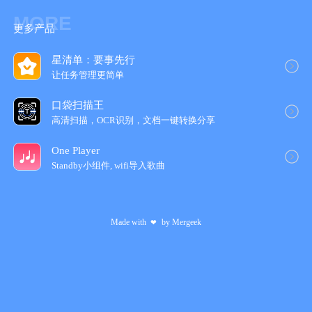
Youtube @alarmy
MORE
更多产品
星清单：要事先行
让任务管理更简‪单‬
口袋扫描王
高清扫描，OCR识别，文档一键转换分享
One Player
Standby小组件, wifi导入歌‪曲‬
Made with
by
Mergeek
❤