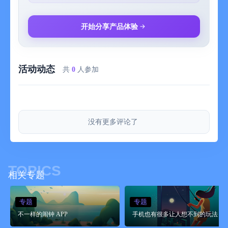
■超大音量 - 如果您感觉标准闹铃不够响亮，可尝试此功能！
■时间提醒 - 在闹钟响铃时，每分钟提醒一次！
■标签提醒 - 设置您的标签，在闹钟响铃时每分钟播报一次！
开始分享产品体验
关于免费试用
使命闹钟是免费闹钟与睡眠应用，免费提供许多具有吸引力的功
活动动态
能！对于希望使用高级功能享受无限制成功唤醒和良好睡眠体验
共
0
人参加
的用户，我们提供7天免费试用。
关于付款
在确认购买时，从您的Apple ID帐户扣除费用。如未在订阅期满
没有更多评论了
24小时前取消，此订购将自动续订。续订费用会在订阅期满前24
小时内自动从您的帐户扣除。购买后，您可以在App Store帐户设
置中管理和取消订阅。
TOPICS
在此阅读详细的条款和条件：
相关专题
条款：https://www.websitepolicies.com/policies/view/mRJu35V7
隐私政策：https://alar.my/privacy_policy_global.html
专题
专题
不一样的闹钟 APP
Instagram @alarmy_official
手机也有很多让人想不到的玩法
TikTok @alarmy_official