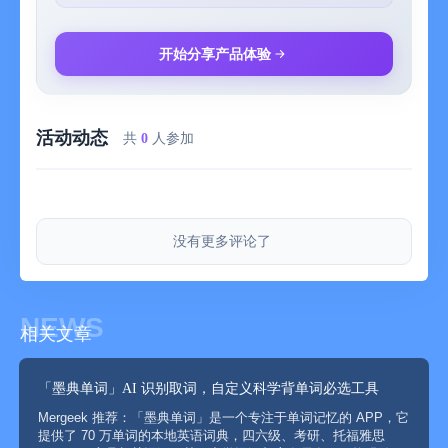
件事用法律来强调的时候那么他就需要调整公平的天平了
5.单词内容自定义
开始分享产品体验
● 在 「设置」 - 「高级设置」可自定义单词的属性显示，哪些是
您想看的，哪些不是您想看的，都由您掌控
● 这些是目前市场上其他单词APP没有的
活动动态
共
0
人参加
6.墨典阅读
● 在线英语原著下载
● 在线原著下载后支持真人朗读,后台朗读
● 在线原著支持记笔记,批注，Google翻译
没有更多评论了
● 应有尽有...
7.艾宾浩斯复习提醒
● 根据每个单词的记忆时间自动进行难易分类
NEWS
相关文章
● 结合日历功能提供提醒
8.自定义导入单词，剔词，筛词
「墨典单词」AI 识别取词，自定义科学背单词必选工具
● 可以自建筛选规则筛取相应类型的单词
Mergeek 推荐：「墨典单词」是一个专注于单词记忆的 APP，它
● 可以把某一类的单词预览剔除已记忆的词汇
提供了 70 万单词的本地英语词典，四六级、考研、托福雅思
● 可以通过剪切板导入外部词汇；比如：医学，计算机，托业，