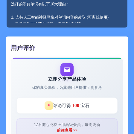
选择的墨典单词有以下10大理由：
1. 支持人工智能神经网络对单词内容的读取 (可离线使用)
● 读取图片中的英文信息，进行分词拆解
● 拍摄课本英文段落不认识的单词快速归纳到单词本
2.自定义单词备注
用户评价
● 可以书写自己的记忆方法
● 任何不懂的单词,长按可以查看更多例句.
3.自定义导出单词书为PDF
● 自定义导出优美的PDF文档
立即分享产品体验
● 相当于您拥有所有的单词书。无论是「打印出来」，还是「画
你的真实体验，为其他用户提供宝贵参考
重点」都相当划算
4.独特记忆方法
100
评论可得
宝石
● 在您使用它记忆单词的时候，她会给您提示很多便于您记忆的
方法;
● 比如：agony 痛苦 她的记忆方法：爱过你
宝石随心兑换应用高级会员，每周更新
● 或者词根词缀记忆方法：ad 强调 + just 法律 = 调整。 如果一
前往查看 >>