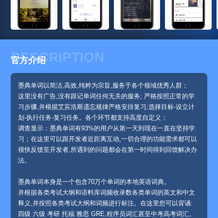
DESCRIPTION
官方介绍
墨典单词以简洁,高效,纯粹为宗旨,服务于各个领域优秀人群；
这里没有广告,没有跟记单词任何无关的服务; 严格按照正常的学
习步骤,并根据艾宾浩斯遗忘规律严格安排复习;选择目标-设立计
划-执行任务-复习任务。各个环节都支持高度自定义；
调查显示：墨典单词有93%的用户从第一天到现在一直在坚持学
习；在这里可以跟开发者近距离互动,一切合理的功能需求都可以
很快反馈至开发者,所遇到的问题都会在第一时间得到回馈解决办
法。
墨典单词本身是一个包含70万个单词的本地英语词典。
并根据各类考试大纲和语料库词频收录数各类单词的英文和中文
释义,并按照各类考试大纲和词频进行标注。在这里您可以背诵:
四级 六级 考研 托福 雅思 GRE,程序员词汇甚至中考高考词汇。