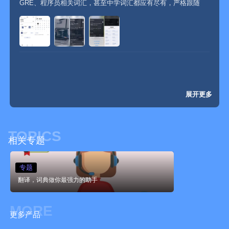
GRE、程序员相关词汇，甚至中学词汇都应有尽有，严格跟随
文学，影视。应有尽有。如果你没有这些资源可以关注开发者微
APP 的艾宾浩斯遗忘曲线复习单词，记住单词毫无压力，同时
博，或者私信开发者
APP 支持 AI 提取单词，识别文档或是纸质上的单词，...
10.整个APP使用无任何广告。
● 全网良心APP
● 任何疑问，任何怀疑请看App Store的评论回复
如果你有好的建议欢迎随时反馈至 sirbliar@gmail.com
展开更多
TOPICS
相关专题
专题
翻译，词典做你最强力的助手
MORE
更多产品