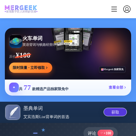
发现数字匠人的绝妙灵感
火车单词
英语背词与铁路经营结合的学习游戏，边玩边学
¥100
原价
限时限量 · 立即领取
Mergeek 独家限免
77
✦
查看全部
共
款精选产品独家限免中
墨典单词
获取
艾宾浩斯List背单词的首选
﹣
评论
+100