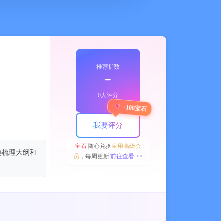
推荐指数
﹣
0人评分
+100宝石
我要评分
宝石
随心兑换
应用高级会
键梳理大纲和
员
，每周更新
前往查看 >>