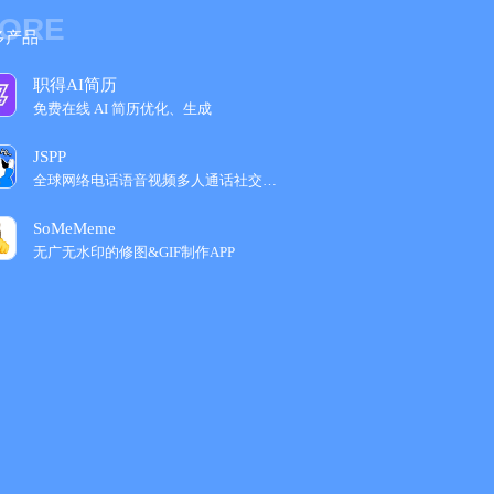
ORE
多产品
职得AI简历
免费在线 AI 简历优化、生成
JSPP
全球网络电话语音视频多人通话社交平‪台‬
SoMeMeme
无广无水印的修图&GIF制作APP