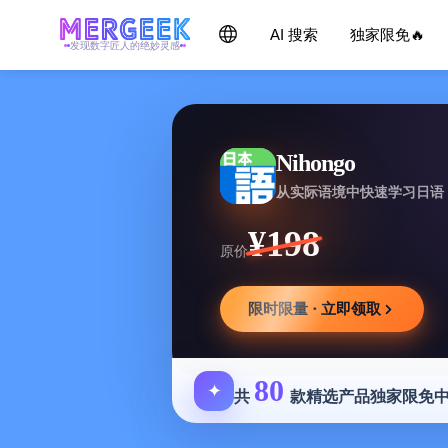
AI 搜索
独家限免🔥
发现数字匠人的绝妙灵感
Nihongo
从实际语境中快速学习日语
¥198
原价
限时限量 · 立即领取
80
✦
共
款精选产品独家限免