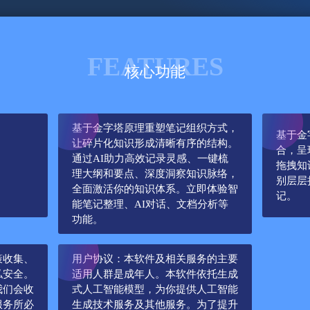
FEATURES
核心功能
基于金字塔原理重塑笔记组织方式，
基于金
让碎片化知识形成清晰有序的结构。
合，呈
通过AI助力高效记录灵感、一键梳
拖拽知
理大纲和要点、深度洞察知识脉络，
别层层
全面激活你的知识体系。立即体验智
记。
能笔记整理、AI对话、文档分析等
功能。
策收集、
用户协议：本软件及相关服务的主要
私安全。
适用人群是成年人。本软件依托生成
我们会收
式人工智能模型，为你提供人工智能
服务所必
生成技术服务及其他服务。为了提升