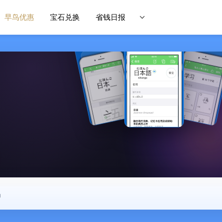
早鸟优惠
宝石兑换
省钱日报
中