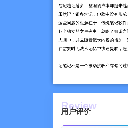
笔记越记越多，整理的成本却越来越
虽然记了很多笔记，但脑中没有形成
这些问题的根源在于，传统笔记软件
各个独立的文件夹中，忽略了知识之
大脑中，并且随着记录内容的增加，
在需要时无法从记忆中快速提取，连
记笔记不是一个被动接收和存储的过
将了解到的信息进行提炼、归纳、总
善，最终提升自己解决问题的能力，
本不重要，这条笔记与其他笔记之间
用户评价
「枝页」基于金字塔原理重新组织所
形化的表达让你的知识体系一目了然