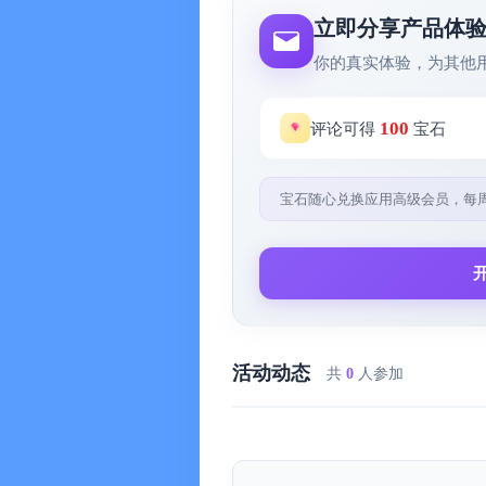
看详情，无需在层层嵌套的文件夹里
立即分享产品体
接将它拖动到新的位置，或者在知识
你的真实体验，为其他
在用「枝页」记录新笔记时，需要缕
100
评论可得
宝石
心理学家 Robert Bjork 提
信息输入的越费力，提取则会更容易
宝石随心兑换应用高级会员，每
忆。另外经过图形化处理的笔记同时
进行双重编码的机制，不仅能让记忆
输出，让表达更加自信。
「枝页」还支持创建多棵「知识树」
活动动态
共
0
人参加
的需求进行个性化管理和多维度探索
合 。每棵树都不断生长，而森林也
一棵树的生长需要不断修剪、培育才