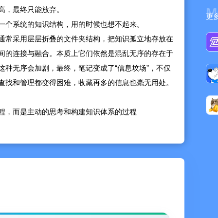
高，最终只能放弃。
M
更
一个系统的知识结构，用的时候也想不起来。
通常采用层层折叠的文件夹结构，把知识孤立地存放在
间的连接与融合。本质上它们依然是混乱无序的存在于
这种无序会加剧，最终，笔记变成了“信息坟场”，不仅
查找和管理都变得困难，收藏再多的信息也毫无用处。
程，而是主动的思考和构建知识体系的过程
结，整合到已有的知识结构中，不断的使其壮大、完
才是笔记的意义。所以一条笔记被记在哪个“文件夹”根
的关系，或者说知识与知识之间的联系才是最重要的。
有笔记，让碎片化的信息形成清晰有序的知识结构，图
。通过缩放、拖拽即可轻松定位目标文档，双击即可查