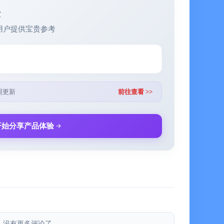
翻找。如果觉得某个文档卡片的位置不合适，你可以直
验
树的某个位置新建文档卡片，随时完善你的知识体系。
用户提供宝贵参考
清它与已有知识的联系，这种适度的思考难度符合美国
出的必要难度理论「信息输入的越容易，提取反而越困难；反之，
」能加深对知识的理解，有助于知识内化并形成长期记
周更新
前往查看 >>
以视觉和语言形式呈现，更符合人类大脑对感觉和语言
更加牢固，在需要时能也快速唤醒记忆，将知识系统性
开始分享产品体验
，每棵“树”都有属于自己的领域和主题，用户根据自己
，按照自己的方式构建和梳理，让知识全方位扩展和融
可以不断增加新的树木。
能枝繁叶茂。「枝页」就是你的专属园丁，时刻关注着
没有更多评论了