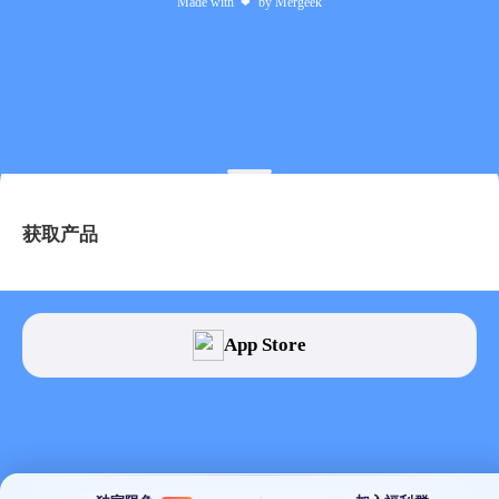
Made with
by
Mergeek
❤
获取产品
App Store