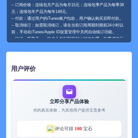
-- 订阅价格：连续包月产品为每月15元；连续包季产品为每季38
元；连续包年产品为每年148元。
-- 付款：通过用户的iTunes账户扣款，用户确认购买后即付款。
-- 取消续订：如需取消续订，请在当前订阅周期到期前24小时以
前，手动在iTunes/Apple ID设置管理中关闭自动续订功能。
-- 续订：苹果iTunes账户会在到期前24小时内扣费，扣费成功后
订阅周期顺延一个订阅周期。
--订阅可以由用户管理，并且可以在购买后在用户的账户设置里关
闭自动订阅。
--免费试用期的任何未使用部分（如果提供）将在用户购买该出版
用户评价
物时被回收。
-- 隐私政策：http://www.shayujizhang.com/about/vip.html
-- 自动续费会员服务协议：
http://www.shayujizhang.com/about/auto_buy.html
【创始人说】
立即分享产品体验
为什么要做鲨鱼记账？
你的真实体验，为其他用户提供宝贵参考
鲨鱼记账的创始人有着多年的记账习惯，我们想基于用户的需求
去设计产品，想为大家做一款贴心的记账软件，只为你用着爽！
我们的一切功能都以方便用户使用为出发点。看似简单的操作流
100
评论可得
宝石
程背后，却能通过图表功能，帮你分析消费状况，让你能够对自