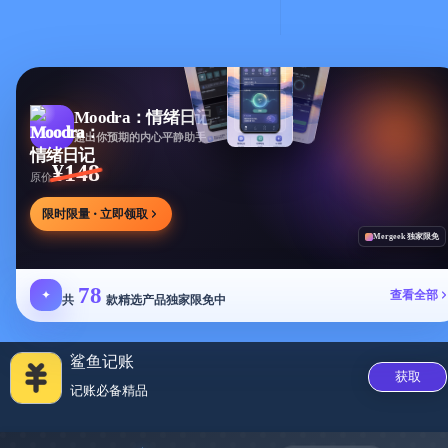
Moodra：情绪日记
超出你预期的内心平静助手
¥148
原价
限时限量 · 立即领取
Mergeek 独家限免
78
✦
查看全部
共
款精选产品独家限免中
鲨鱼记账
获取
记账必备精‪品‬