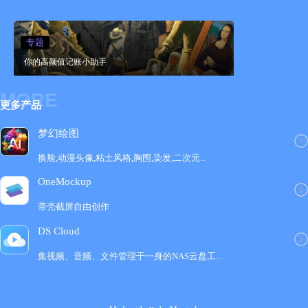
专题
你的高颜值记账小助手
MORE
更多产品
梦幻绘图
换脸,动漫头像,粘土风格,胸围,染发,二次元...
OneMockup
带壳截屏自由创作
DS Cloud
集视频、音频、文件管理于一身的NAS云盘工‪...