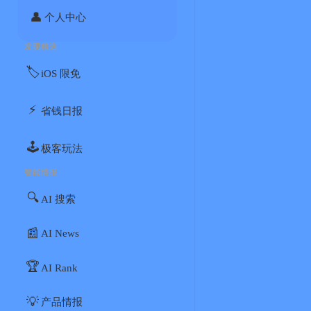
👤
个人中心
发现精选
🏷️
iOS 限免
⚡
省钱日报
🕹️
极客玩法
智能情报
🔍
AI 搜索
📰
AI News
🏆
AI Rank
💡
产品情报