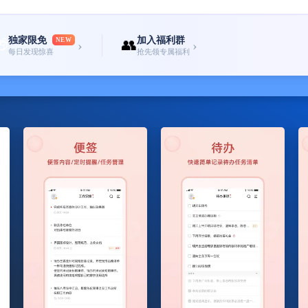
独家限免
加入福利群
🎁
NEW
👥
›
›
每日发现惊喜
抢先领专属福利