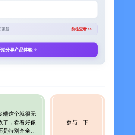
护，还能开启锁屏加密、分类加密，保护数据不被泄
周更新
前往查看 >>
花，随时随地记录，不怕遗忘。
、视频或文档等各类重要资料，可储存至便签中，添加
开始分享产品体验
类记录管理，逐一处理完成，摆脱拖延。
本书，每月爬一次山……自动循环提醒完成打卡，开启
考试等自动倒计时提醒，加强对提醒事项的重视程度，
，行程规划、预约安排以及注意事项，记录整理。
多端这个就很无
敌了，看着好像
参与一下
还是特别齐全，