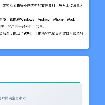
、文档及表格等不同类型的文件资料，每月上传流量为
在Windows、Android、iPhone、iPad、
动云同步，登录同一账号即可共享。
类清单，能以半透明、可拖动的电脑桌面窗口形式单独
，提高内容关注度。
，都会在时间提醒列表中自动按时间顺序依次排列显
，辅助高效管理时间。
除的内容记录，时间轴会自动备份，通过筛选分类、操
复盘和总结工作。
，操作便捷易上手，是工作和生活中的好帮手。
倒计时、时间轴、日历、小账本……集多功能于一体，
验
用户提供宝贵参考
端储存备份，防止资料丢失。