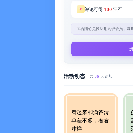
数据安全储存：多重云端加密机制保
100
评论可得
宝石
露。
【使用场景】
宝石随心兑换应用高级会员，每
灵感记录：脑海中突然产生的创意火
管理文件：对于电脑和手机里的图片
文字备注，需要时查找使用。
列工作清单：将所有工作待办事项分
习惯打卡：每日健身运动，每周读一
活动动态
共
36
人参加
自律人生。
日程倒计时：生日、节日、纪念日及
提前安排准备。
做旅行计划：旅途中要带的物品清单
看起来和滴答清
单差不多，看看
咋样