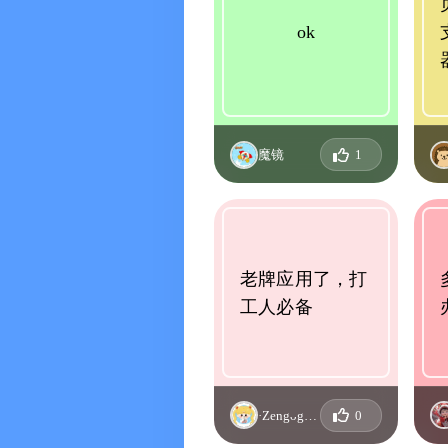
ok
魔镜
1
老牌应用了，打
工人必备
·Zengᴗg·ᰔᩚ
0