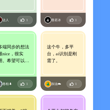
我需要的功能都
有了！
达人
1
善若冰
1
多端同步的想法
这个牛，多平
很nice，很实
台，ai识别是刚
用。希望可以多
需了。
支持些格式，可
以限制大小
卷柏🌲
1
加油☁️
1