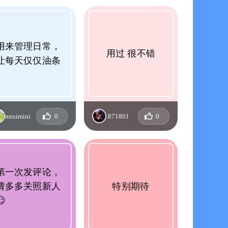
用来管理日常，
用过 很不错
让每天仅仅油条
minimini
0
.871801
0
第一次发评论，
请多多关照新人
特别期待
😏