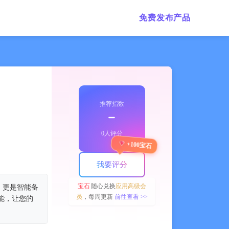
免费发布产品
推荐指数
﹣
0人评分
+100宝石
我要评分
宝石
随心兑换
应用高级会
，更是智能备
员
，每周更新
前往查看 >>
能，让您的