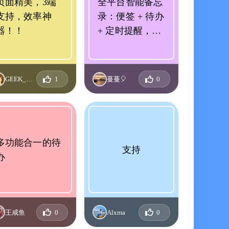
页面精美，3端
全平台智能备忘
支持，效率神
录：便签 + 待办
器！！
+ 定时提醒，老
牌子应用了，用
得放心
GEEK_DBFXEQBD
1
蔓蔓🎈
0
多功能合一的待
支持
办
王咸鱼
0
Alxma
0