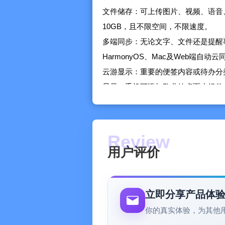
文件储存：可上传图片、视频、语音
10GB，且不限空间，不限速度。
多端同步：无论文字、文件还是提醒事项，都能
HarmonyOS、Mac及Web端自
云游显示：重要的便签内容或待办分
显示；手机可添加敬业签桌面小组件
时间管理：所有设置提醒的任务事项
示，便于集中查看和管理要做的事情
历史备份：新增、修改、完成甚至删
作类型、开始时间及结束时间，快速
用户评价
【产品特点】
用户体验良好：界面简洁，功能实用
丰富功能集成：便签、待办、提醒、
立即分享产品体
解决用户需求。 云端自动备份：
你的真实体验，为其他
采用阿里云数据库，所有数据自动云