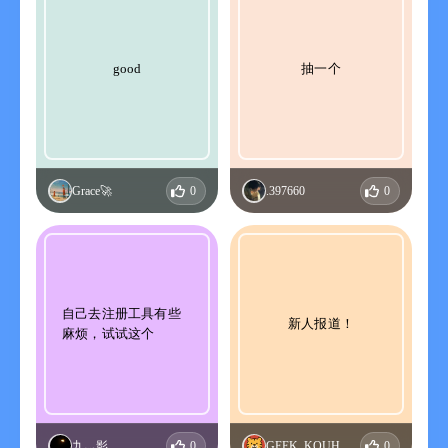
good
抽一个
Grace🚀
0
ㅤ.397660
0
自己去注册工具有些
新人报道！
麻烦，试试这个
九灬影
0
GEEK_KOUHMAPN
0