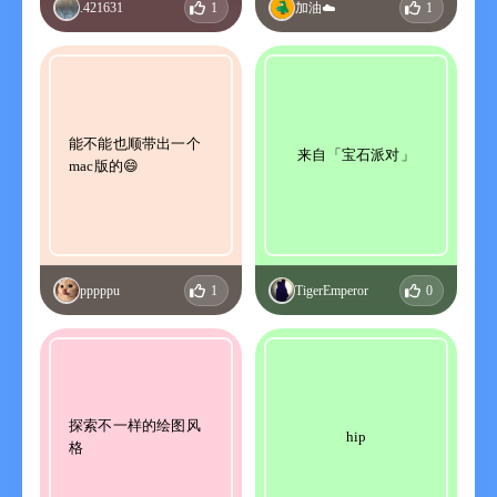
.421631
1
加油☁️
1
能不能也顺带出一个
来自「宝石派对」
mac版的😄
pppppu
1
TigerEmperor
0
探索不一样的绘图风
hip
格