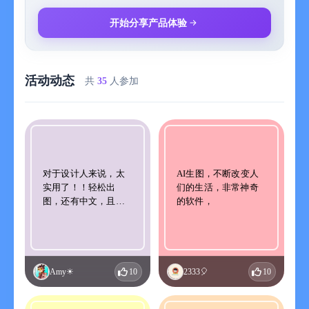
只需要提交你的头像，就可以生成皮克斯风格的3D动漫风格头
像，你现在不需要去小红书找别人画，你自己就可以成为画家，
开始分享产品体验
不求别人，自己调整最满意的头像。
- 生成粘土风格照片
只需要提交你的照片，就可以生成类似remini的粘土风格照片，你
活动动态
现在不需要去小红书找别人画，你自己就可以实现效果，不求别
共
35
人参加
人，自己调整最满意的照片。
- 情人节活动
两个人拍好看的情侣照片，生成卡通形象，在充满爱意的环境，
让你心情都变得开心。
- 更多功能
更多APP功能请在APP内体验，APP会随时更新最新的最炫酷的
对于设计人来说，太
AI生图，不断改变人
功能给大家。
实用了！！轻松出
们的生活，非常神奇
图，还有中文，且不
的软件，
官方网站：https://dreamforge.top
用付费真的太好
隐私政策：https://dreamforge.top/index.php/privacy/
了！！
用户协议：https://dreamforge.top/index.php/protocol/
Amy☀
10
2333🎈
10