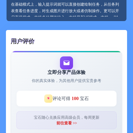
在基础模式上，输入提示词就可以直接创建绘制任务，从任务列
表查看任务进度，对生成图片进行放大或者仿制操作。更可以开
启高级模式，支持多种属性输入，支持最新V6模式，支持cref绘
制一样的人物，以上功能都可以直接体验，无需订阅，甚至无需
花钱。
- Stable Diffusion
用户评价
支持SD和SDXL，目前开放只需输入关键词，即可生成图片，
SDXL图片更加精美。
- 图库
提供了大量的参考图，不知道要做什么的时候，可以在图库找到
自己喜欢的风格，点击查看提示词，你可以更加图片提示词来生
立即分享产品体验
成更加符合你需求的照片。
你的真实体验，为其他用户提供宝贵参考
- 换脸
只需要提交两张照片，即可实现换脸，你的明星梦即可实现，你
是想成为复仇者联盟中的一员，或者是穿上漂亮的衣服，或者是
100
评论可得
宝石
穿越到古代穿上古装舞剑，这些都能满足你的幻想。
- 调整胸围
不满意自己的胸围吗？使用胸围调整，AI帮你扩大胸围，让你的
宝石随心兑换应用高级会员，每周更新
照片更加自信。
前往查看 >>
- 生成皮克斯3D动漫头像