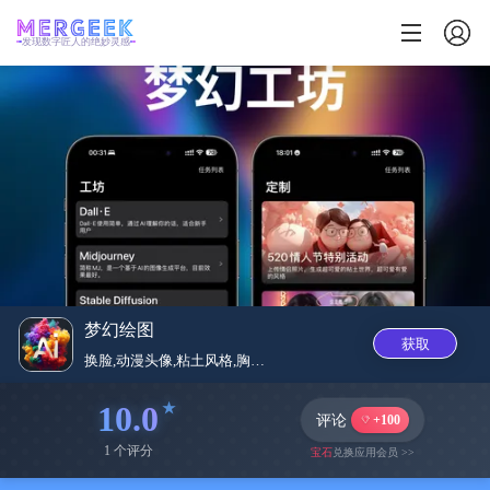
发现数字匠人的绝妙灵感
梦幻绘图
获取
换脸,动漫头像,粘土风格,胸围...
10.0
评论
+100
1 个评分
宝石
兑换应用会员 >>