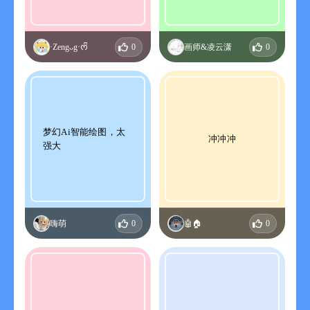
·Zengᴗg·ᰔᩚ
0
画师&凌云潇
0
梦幻Ai智能绘图，太
冲冲冲
强大
嗨萌
0
🤖🏠
0