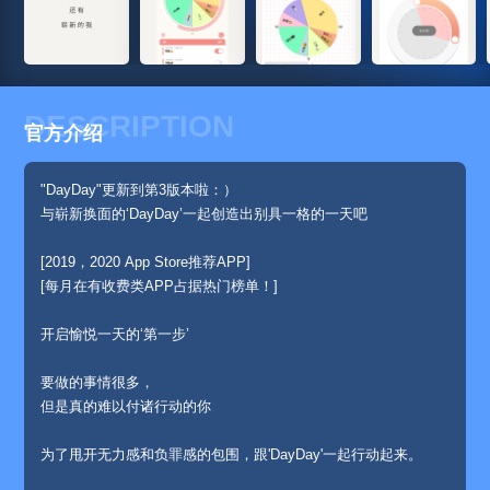
DESCRIPTION
官方介绍
"DayDay"更新到第3版本啦：）
与崭新换面的‘DayDay’一起创造出别具一格的一天吧
[2019，2020 App Store推荐APP]
[每月在有收费类APP占据热门榜单！]
开启愉悦一天的‘第一步’
要做的事情很多，
但是真的难以付诸行动的你
为了甩开无力感和负罪感的包围，跟'DayDay'一起行动起来。