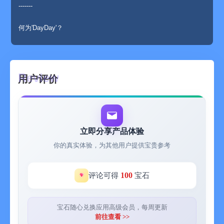
-------
何为'DayDay'？
在脑海里排山倒海的想法，计划好的事情，
亲手输写一遍做个计划，计划实践一步到位。
用户评价
输入日程后，通过小部件随时方便确认。
现在要做什么，我的计划是什么
小部件或通知栏会帮您无法忘记日程
-------
立即分享产品体验
key point 1. 可一目了然一天所有的行程！
你的真实体验，为其他用户提供宝贵参考
key point 2. 一周中相同的日程安排可以进行分组！
100
评论可得
宝石
key point 3. 多样的主题和字体，个性十足！
key point 4. 制作好的日程可以先保存，需要时可以再读取。
宝石随心兑换应用高级会员，每周更新
前往查看 >>