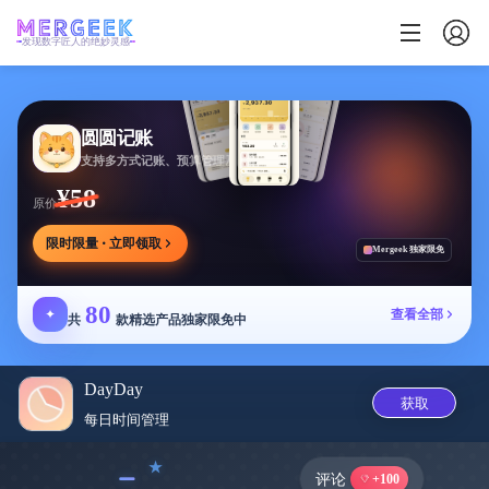
发现数字匠人的绝妙灵感
圆圆记账
支持多方式记账、预算管理及消费复盘，可本地保存
¥58
原价
限时限量 · 立即领取
Mergeek 独家限免
80
✦
查看全部
共
款精选产品独家限免中
DayDay
获取
每日时间管理
﹣
评论
+100