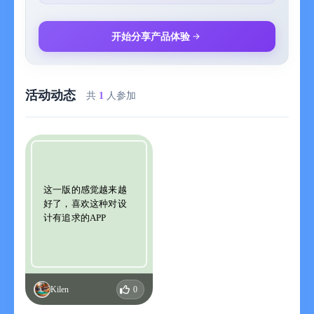
满怀雄心准备的计划，
渐渐的忘记？
开始分享产品体验
毫无意义的每天
像罗圈一样正反复循环？
活动动态
向烦躁无味的日子say goodbye
共
1
人参加
在‘DayDay’上，把脑海里的计划整理出具现化吧！
独一无二的计划，坚守计划，提高自我价值！
"DayDay"为你加油呐喊，希望你的明天比今天更加帅气 ：）
这一版的感觉越来越
Privacy policy: https://haruharu.piesoft.co.kr/legal/privacy-policy
好了，喜欢这种对设
计有追求的APP
Terms of service: https://haruharu.piesoft.co.kr/legal/eula
Email: support@piesoft.co.kr
Kilen
0