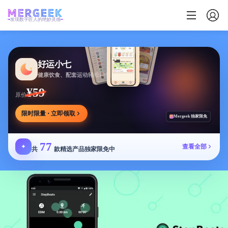
发现数字匠人的绝妙灵感
好运小七
健康饮食、配套运动轻松相伴
¥59
原价
限时限量 · 立即领取
Mergeek 独家限免
77
✦
查看全部
共
款精选产品独家限免中