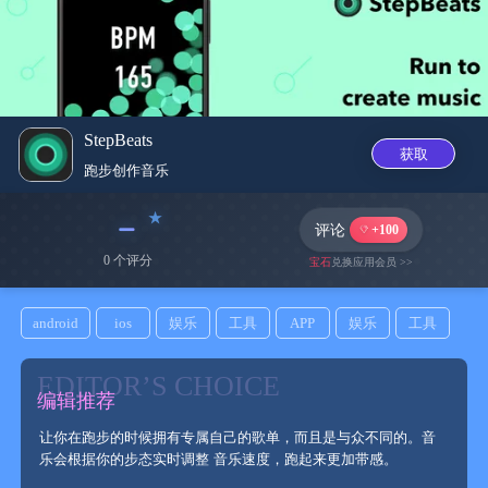
StepBeats
获取
跑步创作音‪乐‬
﹣
评论
+100
0 个评分
宝石
兑换应用会员 >>
android
ios
娱乐
工具
APP
娱乐
工具
EDITOR’S CHOICE
编辑推荐
让你在跑步的时候拥有专属自己的歌单，而且是与众不同的。音
乐会根据你的步态实时调整 音乐速度，跑起来更加带感。