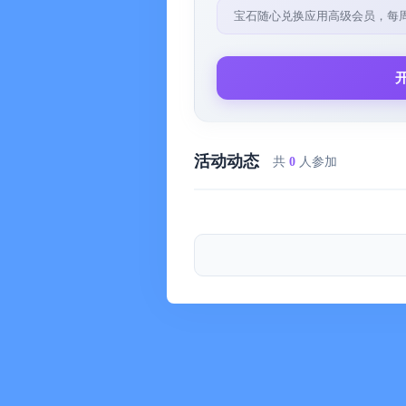
新歌歌词抢先看
宝石随心兑换应用高级会员，每
最新发行歌曲的歌词，我们第一时间
贡献内容，赢得认可
添加歌词、修正同步、提交翻译。解
区。
活动动态
共
0
人参加
分享您最爱的歌词
制作精美歌词卡片，直接分享至社交
MUSIXMATCH PREMIUM
CarPlay屏幕、Lock Screen小组件
逐词Live Activities：无需解锁
60多种语言的无限歌词翻译