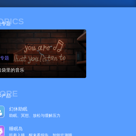
OPICS
关专题
专题
口袋里的音乐
ORE
多产品
幻休助眠
助眠、冥想、放松与缓解压力
睡眠岛
听着入睡，醒来看报告，智能监测睡眠趋势