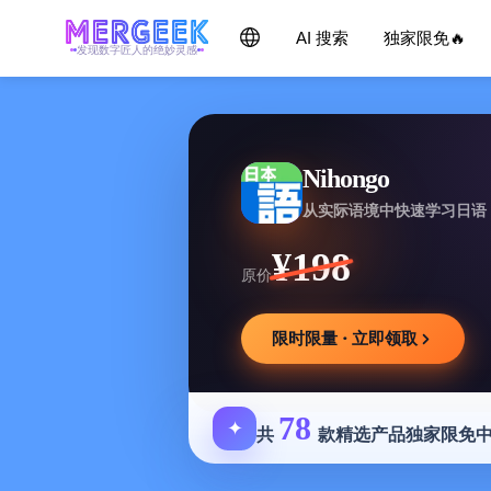
AI 搜索
独家限免🔥
发现数字匠人的绝妙灵感
Nihongo
从实际语境中快速学习日语
¥198
原价
限时限量 · 立即领取
78
✦
共
款精选产品独家限免