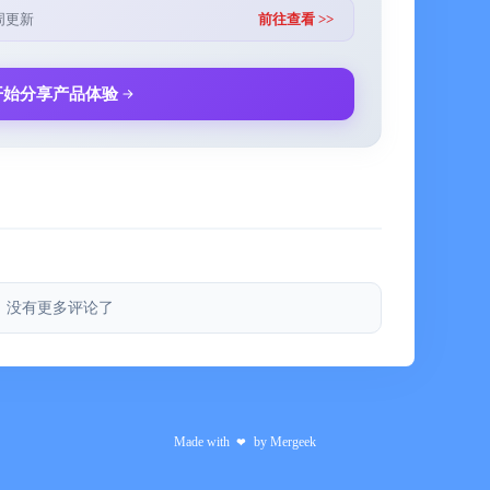
周更新
前往查看 >>
为您呈现。
开始分享产品体验
锁徽章、建立个人主页，加入推动全球歌词发展的社
媒体。
没有更多评论了
和Apple Watch上的动态歌词
手机即可跟随每一句歌词
Made with
by
Mergeek
❤