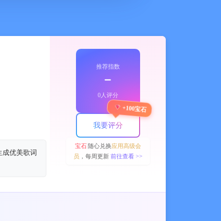
推荐指数
﹣
0人评分
+100宝石
我要评分
宝石
随心兑换
应用高级会
生成优美歌词
员
，每周更新
前往查看 >>