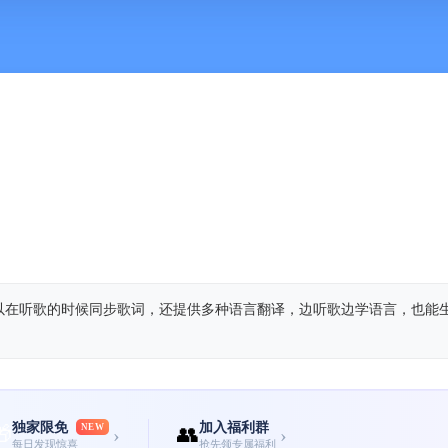
以在听歌的时候同步歌词，还提供多种语言翻译，边听歌边学语言，也能
独家限免
加入福利群
🎁
NEW
👥
›
›
每日发现惊喜
抢先领专属福利