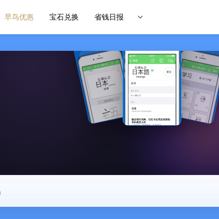
早鸟优惠
宝石兑换
省钱日报
中