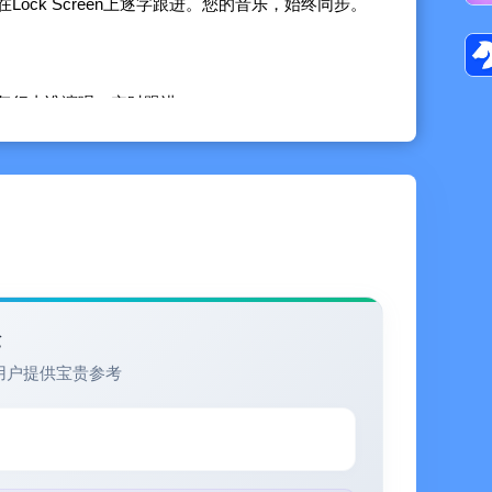
ock Screen上逐字跟进。您的音乐，始终同步。
每行由谁演唱，实时跟进。
。无论歌曲来自哪里，都能听懂每一句。
sic账户，在流媒体播放和已保存的播放列表中无缝获取同步歌
验
用户提供宝贵参考
。一键识别身边正在播放的歌曲。