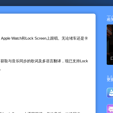
T
相
ple Watch和Lock Screen上跟唱。无论堵车还是卡
词库。获取与音乐同步的歌词及多语言翻译，现已支持Lock
h。
M
更