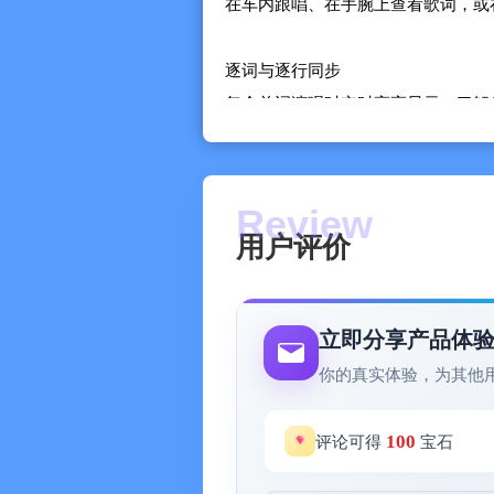
在车内跟唱、在手腕上查看歌词，或在L
逐词与逐行同步
每个单词演唱时实时高亮显示。了解
用您的语言查看歌词
歌词播放时获取60多种语言的翻译
用户评价
连接您的音乐
关联您的Spotify或Apple Mu
词，现已修复并更加稳定可靠。
立即分享产品体
你的真实体验，为其他
查找任意歌曲
按歌名、歌手或歌词中的一句话搜索
100
评论可得
宝石