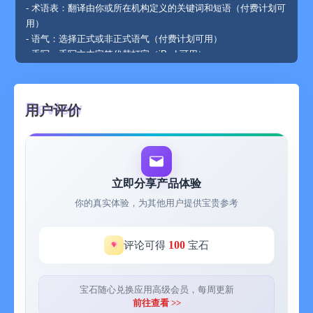
- 术语表：翻译由你或所在机构定义的关键词和短语（付费计划可
用）
- 语气：选择正式或非正式语气（付费计划可用）
- 手写：手写文本字符代替打字（iPad 可用）
- DeepL Write：获取智能写作建议，轻松创建清晰无误、有影响
力的文本
用户评价
功能支持因语言而异。目前可用：阿非利卡语、阿尔巴尼亚语、
阿拉伯语、阿拉贡语、阿萨姆语、阿塞拜疆语、爱尔兰语、艾马
拉语、爱沙尼亚语、奥克语、巴什基尔语、巴斯克语、白俄罗斯
语、邦阿西楠语、邦板牙语、保加利亚语、冰岛语、博杰普尔
立即分享产品体验
语、波兰语、波斯语、波斯尼亚语、布列塔尼语、茨瓦纳语、聪
你的真实体验，为其他用户提供宝贵参考
加语、达里语、丹麦语、德语*、俄语、法语*、梵语、芬兰语、
盖丘亚语、格鲁吉亚语、古吉拉特语、瓜拉尼语、哈萨克语、海
地克里奥尔语、韩语*、豪萨语、荷兰语、吉尔吉斯语、加利西亚
100
评论可得
宝石
语、加泰罗尼亚语、捷克语、克罗地亚语、科萨语、孔卡尼语、
库尔德语（库尔曼吉语）、库尔德语（索拉尼语）、拉丁语、拉
脱维亚语、立陶宛语、林加拉语、卢森堡语、伦巴第语、罗马尼
宝石随心兑换应用高级会员，每周更新
亚语、马达加斯加语、马耳他语、马拉地语、马来语、马其顿
前往查看 >>