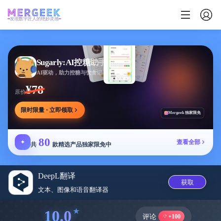
发现数字匠人的绝妙灵感
Sugarly:AI控糖助手
AI驱动，助力控糖与饮食记录，提供个性化建议
¥78
原价
限时限量 · 立即领取
Mergeek 独家限免
80
✦
查看全部
共
款精选产品独家限免中
DeepL翻译
获取
文本、图像和语音翻译‪器‬
10.0
评论
+100