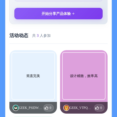
语、迈蒂利语、毛利语、蒙古语、孟加拉语、缅甸语、尼泊尔
语、挪威语（书面挪威语）、普什图语、葡萄牙语*、葡萄牙语
（巴西）*、日语*、瑞典语、塞尔维亚语、世界语、斯洛伐克
开始分享产品体验
语、斯洛文尼亚语、斯瓦希里语、塔吉克语、塔加洛语、塔塔尔
语、泰卢固语、泰米尔语、土耳其语、土库曼语、威尔士语、沃
洛夫语、乌尔都语、乌克兰语、乌兹别克语、希伯来语、西班牙
活动动态
语*、西班牙语（拉美）、希腊语、西西里语、匈牙利语、宿务
共
3
人参加
语、巽他语、亚美尼亚语、亚齐语、伊博语、意大利语*、印地
语、印尼语、英语（美式）*、英语（英式）*、粤语、越南语、
爪哇语、中文（简体）*、中文（繁体）*
*DeepL Write 同样可用
免费下载——零成本使用核心功能！
简直完美
设计精致，效率高
- 使用 DeepL 账户，享受更多翻译功能
- 通过 SSO 登录团队账户
- 解锁所有功能，需要 DeepL 付费计划
条款和条件：https://www.deepl.com/zh/app-terms
GEEK_PSIDWKGN
0
GEEK_VTPQMFZE
0
隐私政策： https://www.deepl.com/zh/privacy
DeepL 客服：https://www.deepl.com/zh/support