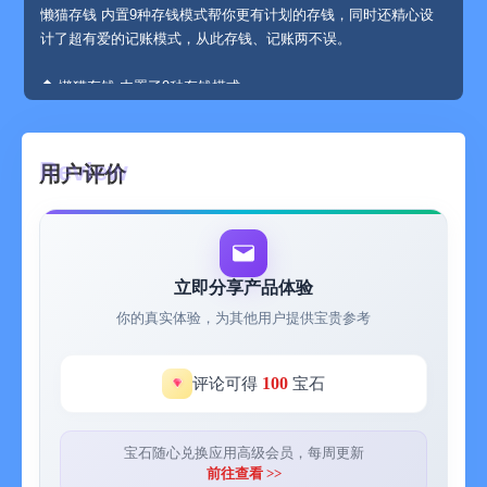
懒猫存钱 内置9种存钱模式帮你更有计划的存钱，同时还精心设
计了超有爱的记账模式，从此存钱、记账两不误。
◆ 懒猫存钱 内置了9种存钱模式：
- 365天存钱
- 52周存钱
用户评价
- 12存单存钱
- 定额存钱
- 自由存钱
- 弹性存钱
- 任意存钱
立即分享产品体验
- 随机存钱
你的真实体验，为其他用户提供宝贵参考
- 灵活存钱
◆ 懒猫存钱有哪些功能？
100
评论可得
宝石
- 自动记账：通过快捷指令快速记账，2步帮你自动记录收支
- 灵动岛：iPhone 14Pro系列机型在灵动岛区域查看存钱进度、账
宝石随心兑换应用高级会员，每周更新
本预算等情况
前往查看 >>