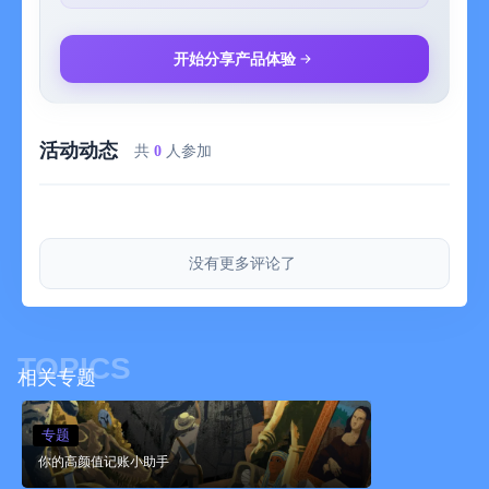
- 实时活动：支持iOS 16.1在锁屏界面实时查看存钱进度、账本预
算等情况
- 锁屏小组件：支持超过25个iOS 16锁屏小组件
开始分享产品体验
- 小组件：支持iOS 14添加到桌面的小组件
- 存钱模式：根据存钱需求自由选择存钱模式，自动生成每天要存
入的金额
活动动态
- 存钱归档：已完成的存钱计划可归档查看
共
0
人参加
- 记账模式：支出、收入自由定义，记账如此轻松
- 账单图：发布记账支持选择4张图片
- 记账账本：内置9个账本，清晰查看账本内的所有记账信息
- 记账列表：一目了然查看日期、一周内对应的记账信息
没有更多评论了
- 统计视图：按周、按月、按年统计记账数据，折线图、饼状图、
柱状图一目了然
- 日历视图：日历上清晰查看每天的支出/收入
- 资产管理：可自定义资产账户、添加/修改资产账户金额
TOPICS
- 分期管理：创建分期账户，管理分期贷款，自动生成还款计划
相关专题
- 转账功能：资产账户详情页支持账户之间的相互转账
- 退款功能：支出账单支持退款，退款金额可自定义
专题
- 复制功能：发布的账单可一键复制，方便记录重复账单
你的高颜值记账小助手
- 记账模板：创建常用的记账模板，方便下次快捷记账
- 报销功能：发布记账可以选择此账单是否可以报销