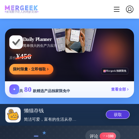
发现数字匠人的绝妙灵感
Daily Planner
简单强大的生产力应用，助您安排任务专注目标
¥456
原价
限时限量 · 立即领取
Mergeek 独家限免
80
✦
查看全部
共
款精选产品独家限免中
懒猫存钱
获取
简洁可爱，富有的生活从存钱记账...
﹣
评论
+100