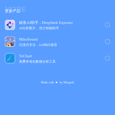
- 智能备注：发布记账写过的备注会自动记住
MORE
- 账本管理：可修改内置账本，可自定义添加账本
更多产品
- 账本统计：饼状图清晰查看账本内的支出/收入
- 分类管理：可修改支出、收入的分类，可自定义添加支出、收入
鲸鱼AI助手 - DeepSeek Exporter
的分类
AI分析图片，强力智能助手
- 分类预算：可设置每个支出分类的月度/年度预算
- 搜索账单：可输入分类名称/金额/备注搜索记账数据
MiiraSound
- 再记模式：发布记账不会关闭记账页面，适用于连续记账
沉浸式专注，lofi和白噪音
- 自动记账：帮你自动记录固定的收支
- 预购清单：记录预购清单明细，记账更便捷
ToChart
- 货币单位：支持26种货币单位，自由切换
免费本地化数据分析工具
- 自定义底部栏：存钱、记账底部栏可互换位置
- 数据备份：云端自动备份数据，多设备同步
- 数据导出：支出导出CSV格式的记账数据
Made with
by
Mergeek
❤
- 数据导入：支持微信、支付宝等10个平台的账单导入
- 存钱/记账提醒：每天准时提醒，存钱、记账不遗忘
- 隐私保护：密码锁定，保护你的私密数据
◆ 如何快速发布记账？