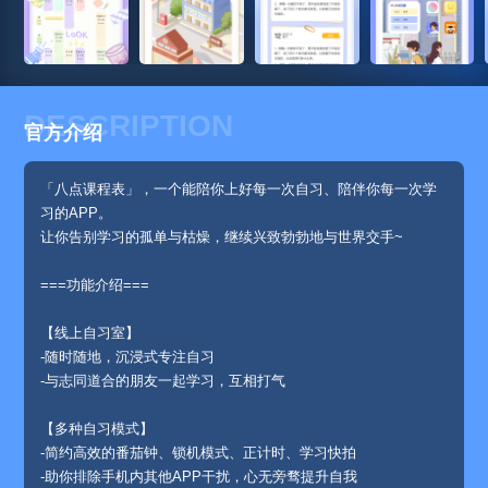
DESCRIPTION
官方介绍
「八点课程表」，一个能陪你上好每一次自习、陪伴你每一次学
习的APP。
让你告别学习的孤单与枯燥，继续兴致勃勃地与世界交手~
===功能介绍===
【线上自习室】
-随时随地，沉浸式专注自习
-与志同道合的朋友一起学习，互相打气
【多种自习模式】
-简约高效的番茄钟、锁机模式、正计时、学习快拍
-助你排除手机内其他APP干扰，心无旁骛提升自我