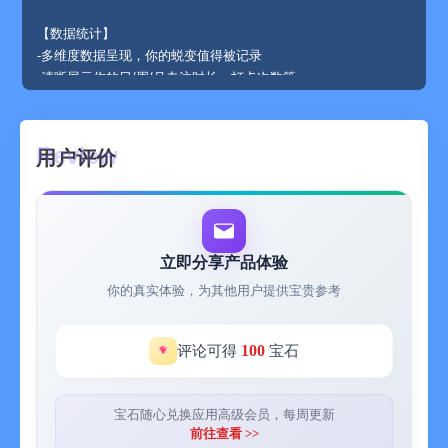
【数据统计】
-多维度数据呈现，你的蜕变值得被记录
-清晰展示你的日/周/月专注时长、打卡次数等
【打卡公园】
-每天坚持为自己的目标打卡，早起打卡、学习打卡、运动打
用户评价
卡……
-逐步养成打卡自律好习惯
【随堂笔记】
-学科重点随堂记录，随时查看
立即分享产品体验
-让知识牢牢掌握在手心
你的真实体验，为其他用户提供宝贵参考
【课程表DIY】
-制作你的专属课程表，模板&贴纸任意装扮
100
评论可得
宝石
-支持多所高校一键导入，手动添加也超方便
【桌面小组件】
宝石随心兑换应用高级会员，每周更新
-在手机桌面上直接查看课程表、倒数日、待办
前往查看 >>