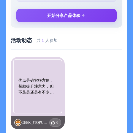
-丰富个性化设置，搭配超个性桌面
【许愿星球】
开始分享产品体验
-星球之下，总有奇遇
-许下学习愿望，鞭策自己继续前进
活动动态
下载「八点课程表」，一起发现更多的学习乐趣吧！
共
1
人参加
【联系我们】
官方QQ：3568749524
学习打卡群：628854314
优点是确实很方便，
帮助提升注意力，但
不足是还是有不少
BUG，言论监管不到
位，会出现网暴的情
况
GEEK_JTQPUKNH
0