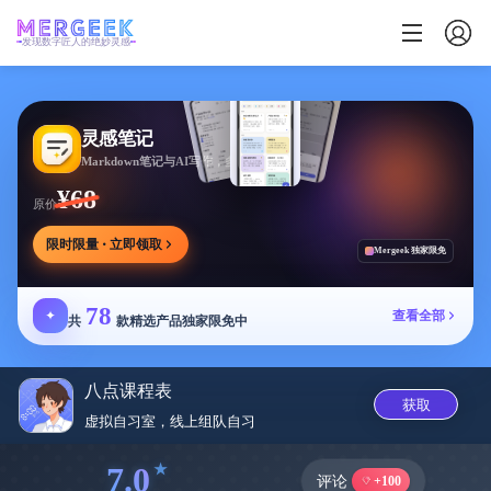
发现数字匠人的绝妙灵感
灵感笔记
Markdown笔记与AI写作，多方式整理同步笔记
¥68
原价
限时限量 · 立即领取
Mergeek 独家限免
78
✦
查看全部
共
款精选产品独家限免中
八点课程表
获取
虚拟自习室，线上组队自‪习‬
7.0
评论
+100