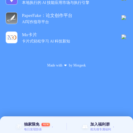
本地执行的 AI 技能应用市场与执行引擎
保险箱私密相册
发布于 2024.11.08
PaperFake：论文创作平台
保险箱送来特殊的福利无需内购、无广告
AI写作指导平台
昨天老板，带着公司的一些骨干去酒馆喝酒，一直玩到凌晨 2 点
多，老板醉酒之时做了一个重大的决定，“从此我们的保险箱 app
Mo卡片
永久给用户免费，拒绝添加任何广告”，得到这个老板的首肯大伙
卡片式轻松学习 AI 科技新知
高兴的手足舞蹈。我们的故事就从此开始，对于过去或者未来，
保险箱时刻为大家带来无尽的惊喜，本次根据大家的一致决定，
app...
保险箱私密相册
发布于 2024.09.09
Made with
by
Mergeek
❤
清理大师 – 手机内存优化一键空间垃圾清理
手机空间不足，相册混乱有重复的、相似的、视频或照片，自动
筛选进行清理，节省空间。联系人混乱、重复、姓名不全、号码
不全、或者邮箱重复，进行合并或删除。日历中存在很多过期的
日程，以及未来的日程 ，通过本 App 可清除过期，快速浏览未
来日程。内置安全存储空间，可存储照片、视频、文件、通过设
置密码的方式保...
保险箱私密相册
发布于 2024.09.09
独家限免
加入福利群
NEW
保密箱-私密相册照片密码隐私保护
🎁
👥
›
›
每日发现惊喜
抢先领专属福利