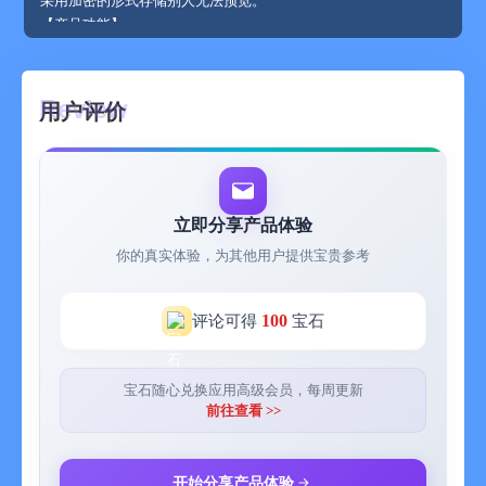
采用加密的形式存储别人无法预览。
【产品功能】
- 密码保护
- 自动锁屏：启用密码或手势/FaceID 进行保护、别人无法打开，
保护你的一切隐私。
用户评价
- 存储照片：无限制存储私密照片，照片经过加密技术加密
- 存储视频：无限制存储隐私视频，视频经过加密技术加密
- 账号保护：无限制存储账号，支持自定义各种类型的账号。
- 联系人存储：保护重要的联系人，经过加密技术严格保护。
- 文件夹：通过建立文件夹，保存各类文件，支持文件预览，所有
立即分享产品体验
文件均采用加密技术。
你的真实体验，为其他用户提供宝贵参考
- iCloud云端自动同步，通过云端数据进行加密，安全存储。
========================================
-使用条款 ：https://shimo.im/docs/gdHQvX9kxCtcCXY9/
100
评论可得
宝石
-隐私政策：https://secretbox.flycricket.io/privacy.html
宝石随心兑换应用高级会员，每周更新
前往查看 >>
开始分享产品体验