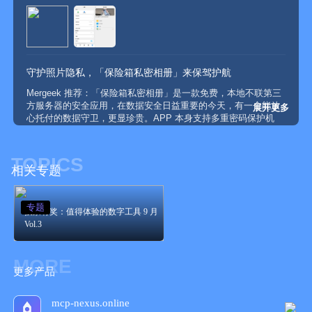
制，同时提供了存储各种账号、卡片、照片视频、文件夹和联系
人等资料，而每种存储都有独立的保障方式，让人安心使用。保
险箱私密相...
守护照片隐私，「保险箱私密相册」来保驾护航
Mergeek 推荐：「保险箱私密相册」是一款免费，本地不联第三
方服务器的安全应用，在数据安全日益重要的今天，有一个能放
展开更多
心托付的数据守卫，更显珍贵。APP 本身支持多重密码保护机
制，同时提供了存储各种账号、卡片、照片视频、文件夹和联系
人等资料，而每种存储都有独立的保障方式，让人安心使用。保
险箱私密相...
TOPICS
相关专题
「保险箱私密相册」多重保护重要的私密数据，使用密码保护隐私
专题
投票有奖：值得体验的数字工具 9 月
Mergeek 推荐：「保险箱私密相册」是一款免费，本地不联第三
Vol.3
方服务器的安全应用，在数据安全日益重要的今天，有一个能放
心托付的数据守卫，更显珍贵。APP 本身支持多重密码保护机
MORE
制，同时提供了存储各种账号、卡片、照片视频、文件夹和联系
更多产品
人等资料，而每种存储都有独立的保障方式，让人安心使用。保
险箱私密相...
mcp-nexus.online