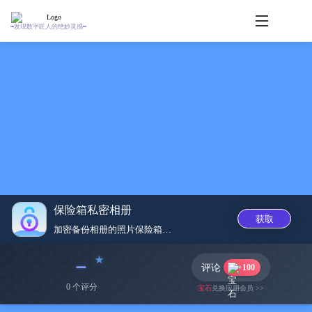
发现数字匠人的绝妙灵感
保险箱私密相册
获取
加密备份相册的照片保险箱云‪盘...
﹣
评论
+100
0 个评分
宝石
兑换应用会员 >>