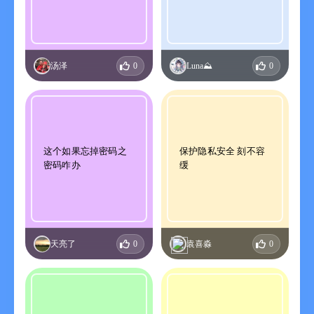
你的秘密回忆！
的秘密回忆！
汤泽
0
Luna⛰️
0
这个如果忘掉密码之
保护隐私安全 刻不容
密码咋办
缓
天亮了
0
袁喜淼
0