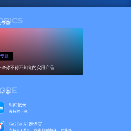
OPICS
关专题
专题
一些你不得不知道的实用产品
ORE
多产品
时间记录
奇特的一生
Go2Go AI 翻译官
支持20+语言，同声即时翻译，功能多样便捷