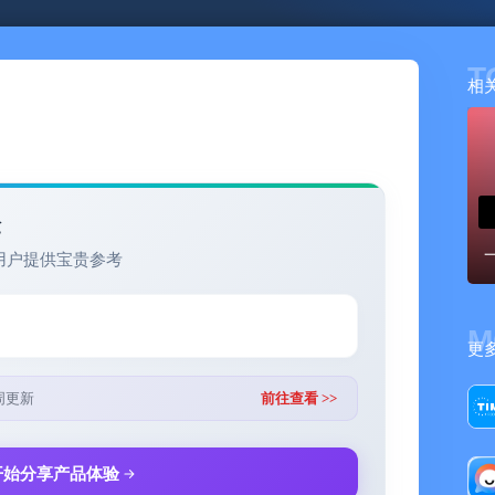
T
相
验
用户提供宝贵参考
M
更
周更新
前往查看 >>
开始分享产品体验