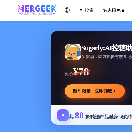
AI 搜索
独家限免🔥
发现数字匠人的绝妙灵感
Sugarly:AI控糖
AI驱动，助力控糖与饮食
¥78
原价
限时限量 · 立即领取
80
✦
共
款精选产品独家限免