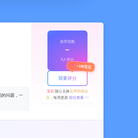
推荐指数
﹣
0人评分
+100宝石
我要评分
宝石
随心兑换
应用高级会
图的问题，一
员
，每周更新
前往查看 >>