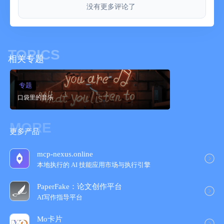
没有更多评论了
• 基本权限-从我们多达千余首的免版税经典乐曲开始，可随时升
级。
• 完整权限-获取无限制畅享所有乐曲的权限，涵盖流行金曲、影
视音乐以及其他独家内容。
TOPICS
如果不想你的订阅自动续订，请在当前订阅周期结束前至少提前
相关专题
24 小时取消。如果你取消订阅，你将在订阅周期结束时无法再访
问高级版本的内容。
专题
你可以在所有设备上访问高级版本的订阅内容。
口袋里的音乐
我们很乐意帮助你
你准备好加入全球超过 1000 万名正在使用 flowkey 学习的钢琴
演奏者了吗？
MORE
如果你有任何问题或反馈，请随时与我们联系！你可以通过电子
更多产品
邮件 support@flowkey.com 联系我们，或直接在应用程序中
的“支持与反馈”部分给我们留言。
mcp-nexus.online
服务条款：https://www.flowkey.com/en/terms-of-service
本地执行的 AI 技能应用市场与执行引擎
隐私权政策：https://www.flowkey.com/zh/privacy-policy
PaperFake：论文创作平台
AI写作指导平台
Mo卡片