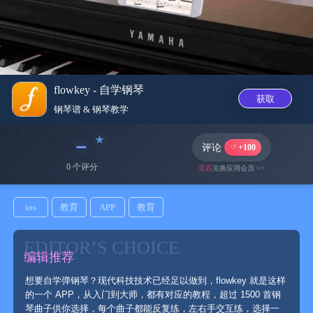
flowkey - 自学钢琴
获取
钢琴谱 & 钢琴教‪学‬
﹣
评论
+100
0 个评分
宝石
兑换应用会员 >>
ios
教育
APP
教育
EDITOR’S CHOICE
编辑推荐
想要自学弹钢琴？现代科技技术已经足以做到，flowkey 就是这样
的一个 APP，从入门到大师，都有对应的教程，超过 1500 首钢
琴曲子供你选择，每个曲子都能反复练，左右手交互练，选择一