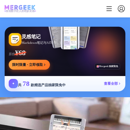
发现数字匠人的绝妙灵感
灵感笔记
Markdown笔记与AI写作，多方式整理同步笔记
¥68
原价
限时限量 · 立即领取
Mergeek 独家限免
78
✦
查看全部
共
款精选产品独家限免中