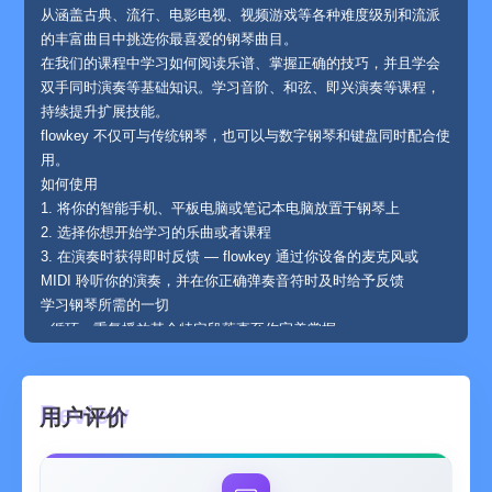
从涵盖古典、流行、电影电视、视频游戏等各种难度级别和流派
的丰富曲目中挑选你最喜爱的钢琴曲目。
在我们的课程中学习如何阅读乐谱、掌握正确的技巧，并且学会
双手同时演奏等基础知识。学习音阶、和弦、即兴演奏等课程，
持续提升扩展技能。
flowkey 不仅可与传统钢琴，也可以与数字钢琴和键盘同时配合使
用。
如何使用
1. 将你的智能手机、平板电脑或笔记本电脑放置于钢琴上
2. 选择你想开始学习的乐曲或者课程
3. 在演奏时获得即时反馈 — flowkey 通过你设备的麦克风或
MIDI 聆听你的演奏，并在你正确弹奏音符时及时给予反馈
学习钢琴所需的一切
• 循环：重复播放某个特定段落直至你完美掌握
• 跟弹模式：聆听你的弹奏，并等待你敲击正确的音符
• 选择左手或右手：分别练习左手和右手
用户喜爱 FLOWKEY
用户评价
在全球范围内拥有超过 155,000 条五星评价，flowkey 以其卓越
的支持方式被认可，助力着全球的钢琴学习者和教师。用户是这
样评价 flowkey 的：