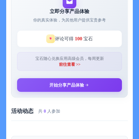
“在我开始使用这款应用程序之前，学会一首新歌常常要花费几个
月的时间。但在使用了这款应用程序之后，我可以在短短三分之
立即分享产品体验
一，甚至更短的时间内，就能轻松掌握新歌。flowkey 对于所有学
你的真实体验，为其他用户提供宝贵参考
习钢琴的人都是必不可少的工具。”
“学钢琴，有 flowkey 就够了。[...] 这个应用程序提供我所需要的
一切。”
100
评论可得
宝石
“非常适合初学者的优秀应用程序。我之前从未接触过任何乐器，
所以对一切都感到有点新奇和紧张。但这款应用程序却激发了我
学习的兴趣。”
宝石随心兑换应用高级会员，每周更新
免费试用
前往查看 >>
下载应用程序，并体验我们提供的免费乐曲和课程。你可以使用
全部高级版本的学习功能。
使用高级版本拓展你的学习内容
开始分享产品体验
通过 flowkey 高级版本，将你的钢琴技能从初级提升到专业水
平。你可以用三种方式个性化你的订阅：
付费周期
活动动态
可以选择月度或年度订阅。
共
0
人参加
个人账户或家庭账户
获得供 1 个人使用的高级版本权限，或者与最多其他 4 个人共
享。
基本或完整乐曲权限