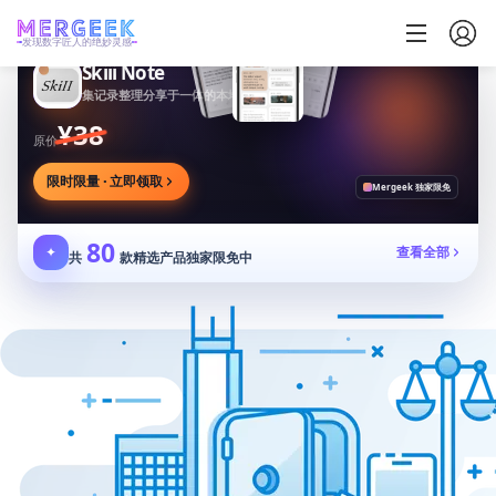
发现数字匠人的绝妙灵感
Skiii Note
集记录整理分享于一体的本地写作工作台
¥38
原价
限时限量 · 立即领取
Mergeek 独家限免
80
✦
查看全部
共
款精选产品独家限免中