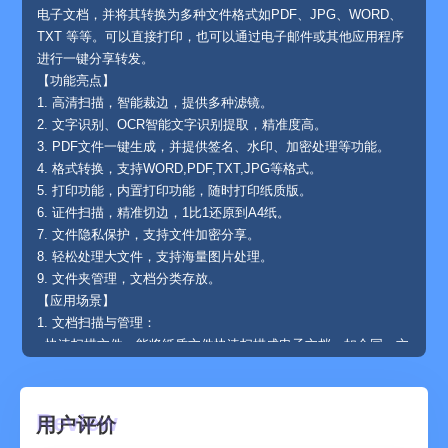
电子文档，并将其转换为多种文件格式如PDF、JPG、WORD、
TXT 等等。可以直接打印，也可以通过电子邮件或其他应用程序
进行一键分享转发。
【功能亮点】
1. 高清扫描，智能裁边，提供多种滤镜。
2. 文字识别、OCR智能文字识别提取，精准度高。
3. PDF文件一键生成，并提供签名、水印、加密处理等功能。
4. 格式转换，支持WORD,PDF,TXT,JPG等格式。
5. 打印功能，内置打印功能，随时打印纸质版。
6. 证件扫描，精准切边，1比1还原到A4纸。
7. 文件隐私保护，支持文件加密分享。
8. 轻松处理大文件，支持海量图片处理。
9. 文件夹管理，文档分类存放。
【应用场景】
1. 文档扫描与管理：
- 快速扫描文件：能将纸质文件快速扫描成电子文档，如合同、文
件、笔记、书籍、杂志、报纸、海报、优惠券等，还可连续扫描
多页文档，无需等待处理，方便快捷。
- 自动切边：使用专业图像处理算法，自动裁剪图片，去除多余边
用户评价
缘和背景，使文档更整洁。