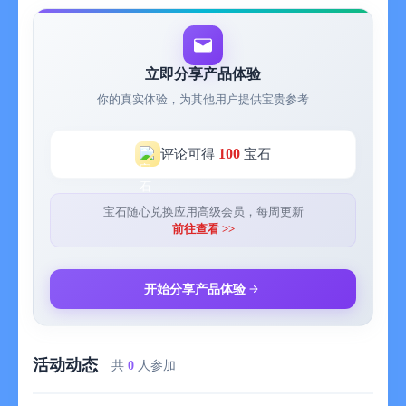
- 图像增强：保证文档清晰可读，通过调节亮度、旋转、色彩等，
提升扫描质量。
- 生成 PDF：可预览并生成 PDF 文件，有多种可供选择的 PDF
尺寸，如 LETTER、A4、B5 等。
立即分享产品体验
- 保存与分享：支持将处理完的图片保存至图片库，或通过电子邮
你的真实体验，为其他用户提供宝贵参考
件发送文档（PDF 文件）或处理后的图片，还可添加标题、自定
义类别、多种浏览模式、复制、搜索等，方便管理和使用文档。
2. 文字识别与提取：
100
评论可得
宝石
- 识别图片文字：基于 OCR（光学字符识别）技术，能将图片上
的文字内容直接转换为可编辑文本，支持中文、英语、法语、德
语、日语、韩语、泰语、俄语、意大利语、葡萄牙语、西班牙语
宝石随心兑换应用高级会员，每周更新
等十多个语种专项识别。
前往查看 >>
- 提取文字信息：从扫描的文档、图片中提取文字，用于编辑、复
制、粘贴到其他应用程序中，节省手动输入时间，提高工作效
率。
开始分享产品体验
- 支持手写体识别：对于手写的文字内容也能进行一定程度的准确
识别，方便处理手写笔记、手稿等。
- 多种场景应用：可用于识别身份证、名片、表格、银行卡、驾驶
活动动态
证、营业执照、增值税发票等上面的文字信息，实现快速信息录
共
0
人参加
入和管理。
3. 证件扫描与处理：