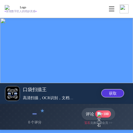
发现数字匠人的绝妙灵感
口袋扫描王
获取
高清扫描，OCR识别，文档一键...
﹣
评论
+100
0 个评分
宝石
兑换应用会员 >>