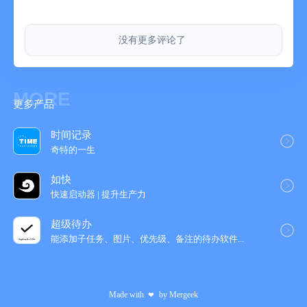
- 证件扫描：可以扫描身份证、银行卡、驾照等各类证件，获取证
件信息文本，并支持一键复制粘贴到相应位置，方便填写证件信
没有更多评论了
息时使用。
- 证件打印：支持手机连接打印设备，将扫描的证件直接打印出
来，还可进行身份证正反面等证件的复印打印，让手机变成移动
打印复印一体机。
MORE
更多产品
4. 学习与教育：
- 学习资料扫描：学生可以扫描课本、笔记、试卷等学习资料，将
其转换为电子文档，方便整理和复习。
时间记录
- 制作电子错题本：将做错的题目扫描下来，整理成电子错题本，
奇特的一生
便于随时查看和复习。
如快
5. 商务办公：
快速启动器 | 提升生产力
- 文件处理与共享：在商务场景中，可快速扫描合同、文件、报告
等，进行格式转换、文字提取、编辑等操作，然后通过邮件、即
超级待办
时通讯工具等与同事、客户共享，提高办公效率。
能添加子任务、图片、优先级、备注的待办软‪件...
- 出差办公：出差在外时，无需携带大量纸质文件，通过口袋扫描
王将重要文件扫描成电子文档，随时随地查看和处理。
- 会议记录：可以扫描会议白板、PPT 等内容，将其转换为电子
文档，方便后续整理和回顾会议要点。
Made with
by
Mergeek
❤
6. 生活与日常：