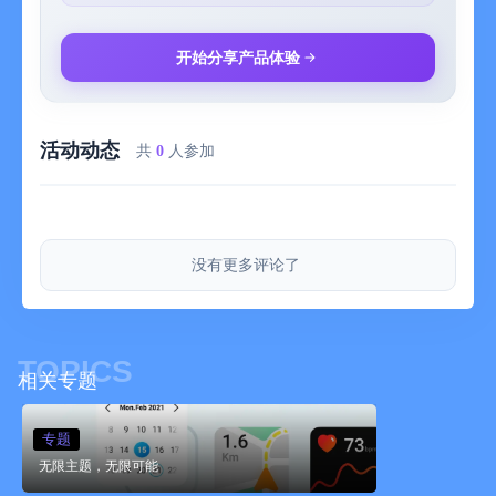
可以分享自己搭配的各种精美组件
【自定义图标组件，支持透明效果】
开始分享产品体验
提供个性化的桌面整理美化编辑，上传喜欢的照片做成桌面组
件、应用图标，自定义桌面布局，创造专属桌面主题。
【一键安装主题图标】
活动动态
一键安装，美化图标
共
0
人参加
【静态壁纸、动态壁纸】
超多分类热门壁纸，支持iOS16壁纸，动态锁屏壁纸，景深壁纸
酷炫锁屏。
【充电动画】
没有更多评论了
酷炫手机充电动画和提示音。
【多种风格】
提供各种风格的全能小组件和桌面小组件，icon，
Colorful,Top,iscreen,widgets,壁纸，锁屏小组件，是你的贴心主
TOPICS
题商店和桌面小管家！
相关专题
*您的免费试用订阅将自动续订为付费订阅，除非在免费试用期结
束前至少24小时关闭了自动续订
专题
*您可以随时通过iTunes帐户设置关闭自动续订来取消免费试用或
无限主题，无限可能
订阅。必须在免费试用或订阅期结束前24小时完成此操作，以免
被收费。取消将在当前订阅期的最后一天之后生效，您将被降级