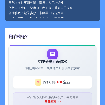
天气：实时更新气温、湿度，实用小组件
倒数日：生日、纪念日、发工资，重要日子提醒
健康步数：记录步数、卡路里、行走距离
日历：农历、公历、打工人日历、学生党日历
待办清单：日程清单，时间规划
微博热搜：每日新闻、新鲜事
时钟：数字时钟，翻页时间
用户评价
动态组件：唱片、风扇、空调、风车
快捷工具：便捷跳转，桌面音频，各种风格应用转盘
锁屏小组件：适配iOS16锁屏组件，锁屏快捷启动、锁屏表情图
案
互动小组件：桌面互动小组件，把图片、表情包等开启桌面社
立即分享产品体验
交！
你的真实体验，为其他用户提供宝贵参考
【特殊玩法】
3D朋友圈：支持各种风格制作，让朋友圈C位出道
手机壁纸制作：iOS16发光壁纸、3D壁纸、以及其他个性壁纸制
100
评论可得
宝石
作
应用快捷：应用转盘，重力图标
小玩法：超解压RUA
宝石随心兑换应用高级会员，每周更新
【发现】
前往查看 >>