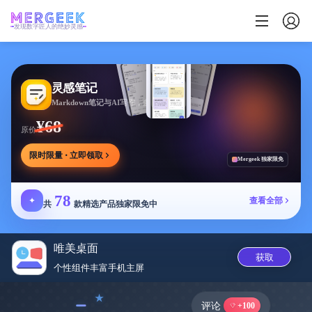
发现数字匠人的绝妙灵感
灵感笔记
Markdown笔记与AI写作，多方式整理同步笔记
¥68
原价
限时限量 · 立即领取
Mergeek 独家限免
78
✦
查看全部
共
款精选产品独家限免中
唯美桌面
获取
个性组件丰富手机主屏
﹣
评论
+100