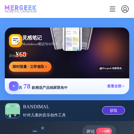
发现数字匠人的绝妙灵感
灵感笔记
Markdown笔记与AI写作，多方式整理同步笔记
¥68
原价
限时限量 · 立即领取
Mergeek 独家限免
78
✦
查看全部
共
款精选产品独家限免中
BANDIMAL
获取
针对儿童的音乐创作工‪具‬
﹣
评论
+100