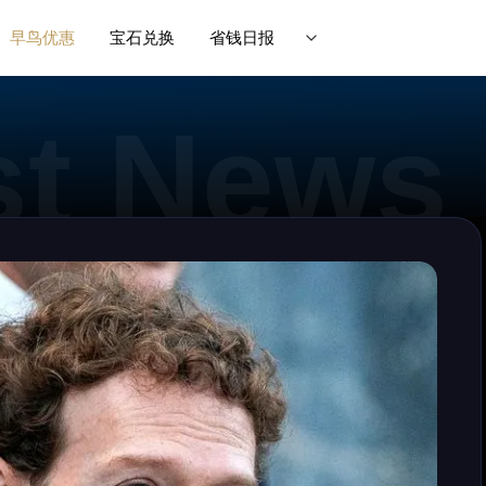
早鸟优惠
宝石兑换
省钱日报