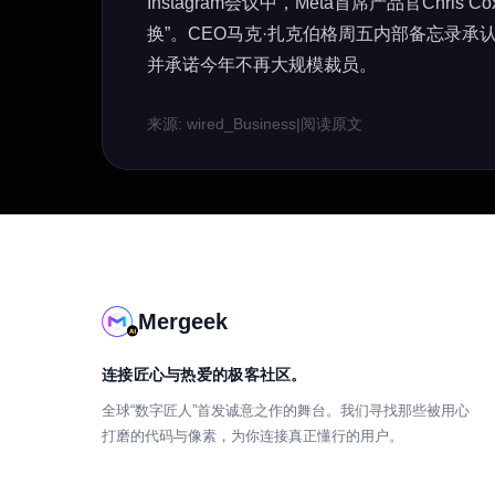
Instagram会议中，Meta首席产品官Chr
换”。CEO马克·扎克伯格周五内部备忘录承
并承诺今年不再大规模裁员。
来源: wired_Business
|
阅读原文
Mergeek
连接匠心与热爱的极客社区。
全球“数字匠人”首发诚意之作的舞台。我们寻找那些被用心
打磨的代码与像素，为你连接真正懂行的用户。