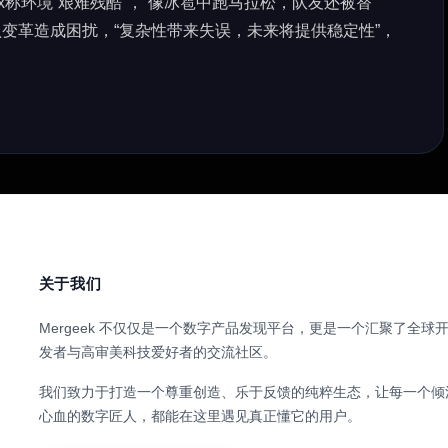
is Cox称环境“艰难残酷”，“像冰雹中跑马拉松，队友还被替
认变革造成困扰，“复杂性带来失误，未来将提供稳定性”，
关于我们
Mergeek 不仅仅是一个数字产品发现平台，更是一个汇聚了全球
发者与高审美科技爱好者的交流社区。
我们致力于打造一个尊重创造、乐于反馈的纯粹生态，让每一个倾
心血的数字匠人，都能在这里遇见真正懂它的用户。