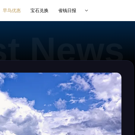
早鸟优惠
宝石兑换
省钱日报