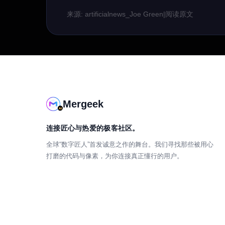
来源: artificialnews_Joe Green
|
阅读原文
Mergeek
连接匠心与热爱的极客社区。
全球“数字匠人”首发诚意之作的舞台。我们寻找那些被用心
打磨的代码与像素，为你连接真正懂行的用户。