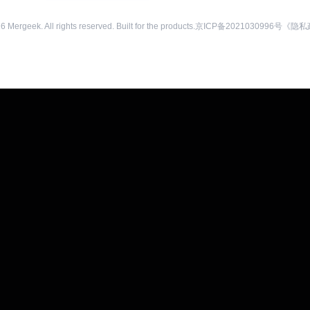
26
Mergeek. All rights reserved. Built for the products.
京ICP备2021030996号
《隐私