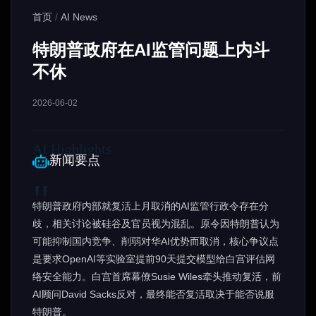
首页
/
AI News
特朗普政府在AI监管问题上内斗
不休
2026-06-02
新闻要点
特朗普政府内部就复活上月取消的AI监管行政令存在分
歧，相关讨论被硅谷及官员视为混乱。原令因特朗普认为
可能抑制国内竞争、削弱对华AI优势而取消，核心争议点
是要求OpenAI等实验室提前90天提交模型给白宫评估网
络安全能力。白宫首席幕僚Susie Wiles牵头推动复活，前
AI顾问David Sacks反对，最终能否复活取决于能否说服
特朗普。