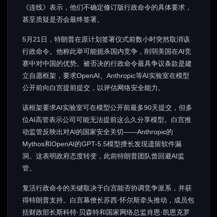
《连线》表示，他们不确定修订版行政命令的具体要求，
甚至质疑是否会最终签署。
5月21日，特朗普在原计划签署仪式前数小时突然取消该
行政命令。他称此举可能扼杀国内竞争，削弱美国在AI竞
赛中对中国的优势。被否决的行政命令最具争议条款是建
立自愿框架，要求OpenAI、Anthropic等AI实验室在模型
公开前向白宫提前提交，以评估网络安全能力。
该框架要求AI实验室可在模型公开前最多90天提交，但多
位AI高管表示公司可能无法提前这么久分享模型。白宫推
动监管反映出对AI的国家安全关切——Anthropic的
Mythos和OpenAI的GPT-5.5模型擅长发现遗留软件漏
洞。这表明政府态度转变，此前特朗普团队曾回避AI监
管。
复活行政命令的关键取决于白宫能否协调竞争派系，并获
得特朗普支持。白宫幕僚长苏西·怀尔斯牵头推动，成员包
括财政部长斯科特·贝森特和国家网络总监肖恩·凯恩克罗