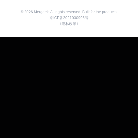
©
2026
Mergeek. All rights reserved. Built for the products.
京ICP备2021030996号
《隐私政策》