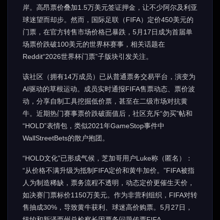
岸。高昂票价叠加1.5万美元签证押金，让不少阿尔及利亚
球迷望而却步。然而，国际足联（FIFA）定价450美元的
门票，在官方转售市场价格已暴跌，5月17日成为首届单
场票价跌破100美元的世界杯赛事，相关话题在
Reddit“2026世界杯门票”子版块引发关注。
该社区（拥有14万成员）已从普通票务交易平台，演变为
AI驱动的草根运动。成员实时通报FIFA售票动态、票价波
动，分享自制工具挖掘低价票，甚至在二级市场对抗黄
牛。近期热门赛事票价跌破面值后，社区充斥“勿买”帖和
“HOLD”表情包，类似2021年GameStop事件中
WallStreetBets的散户抱团。
“HOLD文化”已形成气候，芝加哥用户Luke称（匿名）：
“从价格不满升级为抵制FIFA定价和黄牛加价。”FIFA被指
人为制造稀缺，票务流程不透明，动态定价更催生天价，
如决赛门票标价1150万美元。作为非营利组织，FIFA对转
售抽成30%，导致黄牛获利、球迷高价购票。5月27日，
纽约和新泽西州总检察长因票务问题传票FIFA。