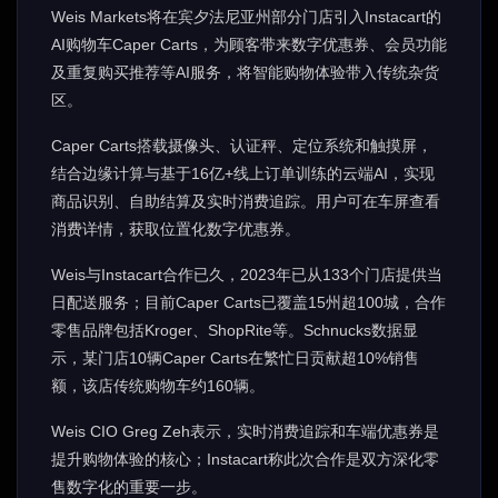
Weis Markets将在宾夕法尼亚州部分门店引入Instacart的
AI购物车Caper Carts，为顾客带来数字优惠券、会员功能
及重复购买推荐等AI服务，将智能购物体验带入传统杂货
区。
Caper Carts搭载摄像头、认证秤、定位系统和触摸屏，
结合边缘计算与基于16亿+线上订单训练的云端AI，实现
商品识别、自助结算及实时消费追踪。用户可在车屏查看
消费详情，获取位置化数字优惠券。
Weis与Instacart合作已久，2023年已从133个门店提供当
日配送服务；目前Caper Carts已覆盖15州超100城，合作
零售品牌包括Kroger、ShopRite等。Schnucks数据显
示，某门店10辆Caper Carts在繁忙日贡献超10%销售
额，该店传统购物车约160辆。
Weis CIO Greg Zeh表示，实时消费追踪和车端优惠券是
提升购物体验的核心；Instacart称此次合作是双方深化零
售数字化的重要一步。