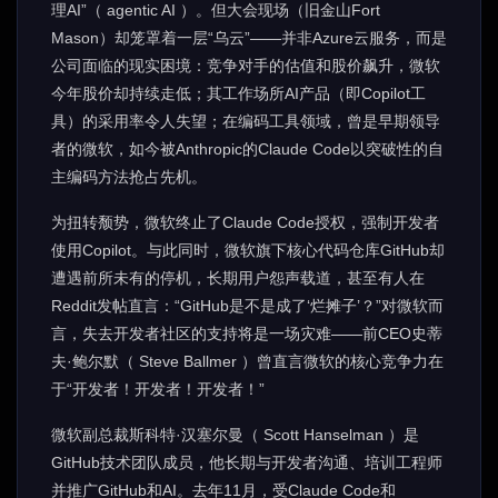
理AI”（ agentic AI ）。但大会现场（旧金山Fort
Mason）却笼罩着一层“乌云”——并非Azure云服务，而是
公司面临的现实困境：竞争对手的估值和股价飙升，微软
今年股价却持续走低；其工作场所AI产品（即Copilot工
具）的采用率令人失望；在编码工具领域，曾是早期领导
者的微软，如今被Anthropic的Claude Code以突破性的自
主编码方法抢占先机。
为扭转颓势，微软终止了Claude Code授权，强制开发者
使用Copilot。与此同时，微软旗下核心代码仓库GitHub却
遭遇前所未有的停机，长期用户怨声载道，甚至有人在
Reddit发帖直言：“GitHub是不是成了‘烂摊子’？”对微软而
言，失去开发者社区的支持将是一场灾难——前CEO史蒂
夫·鲍尔默（ Steve Ballmer ）曾直言微软的核心竞争力在
于“开发者！开发者！开发者！”
微软副总裁斯科特·汉塞尔曼（ Scott Hanselman ）是
GitHub技术团队成员，他长期与开发者沟通、培训工程师
并推广GitHub和AI。去年11月，受Claude Code和