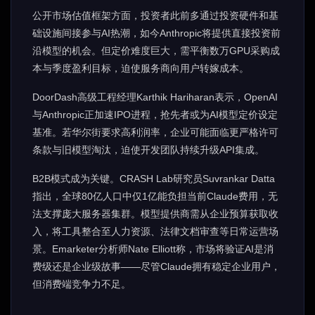
公开市场估值框架方面，投资者此前多通过投资硬件和基
础设施间接参与AI热潮，如今Anthropic将提供直接投资前
沿模型的机会。但定价难度巨大，需平衡数万GPU采购成
本与季度盈利目标，迫使服务商向用户转嫁成本。
DoorDash高级工程经理Karthik Hariharan表示，OpenAI
与Anthropic正加速IPO进程，抢先者或为AI模型定价设定
基准。若华尔街要求高利润率，企业可能面临更严格许可
条款与旧模型淘汰，迫使开发团队持续升级API集成。
B2B模式成为关键。CRASH Lab研究员Suvrankar Datta
指出，全球80亿人口中仅1亿能负担当前Claude费用，无
法支撑庞大服务器集群。模型提供商需从企业预算获取收
入，将工具整合至人力资源、法律文档审查等日常运营场
景。Emarketer分析师Nate Elliott称，市场将验证AI是消
费级还是企业级故事——尽管Claude拥有稳定企业用户，
但消费端竞争力不足。