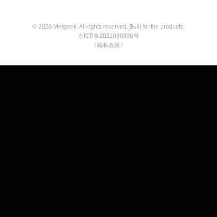
©
2026
Mergeek. All rights reserved. Built for the products.
京ICP备2021030996号
《隐私政策》