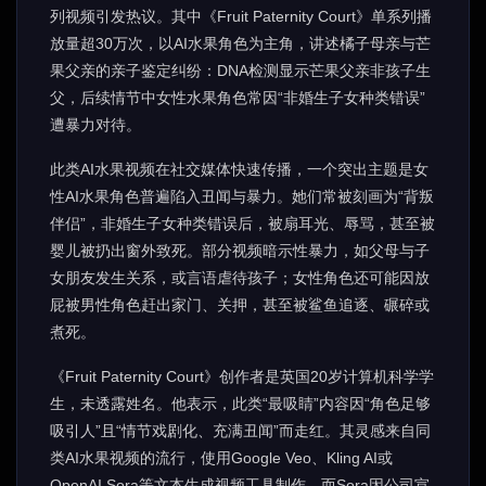
列视频引发热议。其中《Fruit Paternity Court》单系列播
放量超30万次，以AI水果角色为主角，讲述橘子母亲与芒
果父亲的亲子鉴定纠纷：DNA检测显示芒果父亲非孩子生
父，后续情节中女性水果角色常因“非婚生子女种类错误”
遭暴力对待。
此类AI水果视频在社交媒体快速传播，一个突出主题是女
性AI水果角色普遍陷入丑闻与暴力。她们常被刻画为“背叛
伴侣”，非婚生子女种类错误后，被扇耳光、辱骂，甚至被
婴儿被扔出窗外致死。部分视频暗示性暴力，如父母与子
女朋友发生关系，或言语虐待孩子；女性角色还可能因放
屁被男性角色赶出家门、关押，甚至被鲨鱼追逐、碾碎或
煮死。
《Fruit Paternity Court》创作者是英国20岁计算机科学学
生，未透露姓名。他表示，此类“最吸睛”内容因“角色足够
吸引人”且“情节戏剧化、充满丑闻”而走红。其灵感来自同
类AI水果视频的流行，使用Google Veo、Kling AI或
OpenAI Sora等文本生成视频工具制作，而Sora因公司宣