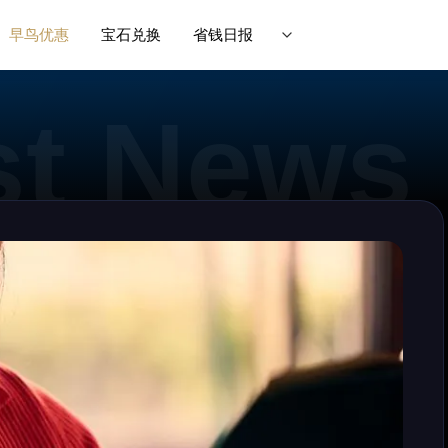
早鸟优惠
宝石兑换
省钱日报