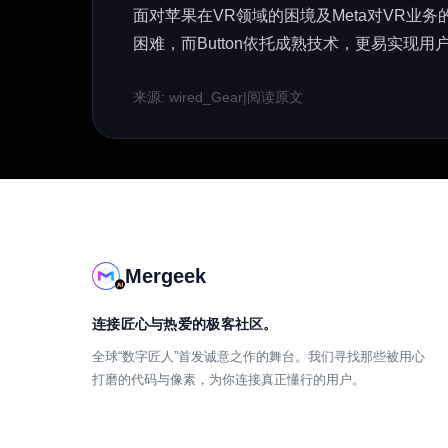
面对苹果在VR领域的困境及Meta对VR业务
困难，而Button依托成熟技术，更易实现用
来源: wired_Gear
|
阅读原文
Mergeek
连接匠心与热爱的极客社区。
全球“数字匠人”首发诚意之作的舞台。我们寻找那些被用心
打磨的代码与像素，为你连接真正懂行的用户。