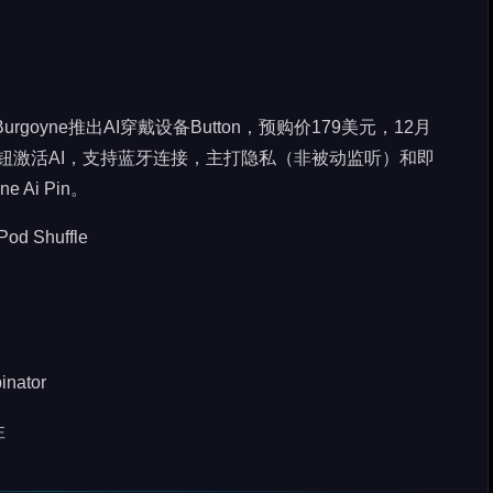
an Burgoyne推出AI穿戴设备Button，预购价179美元，12月
需按按钮激活AI，支持蓝牙连接，主打隐私（非被动监听）和即
Ai Pin。
 Shuffle
nator
性