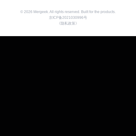
©
2026
Mergeek. All rights reserved. Built for the products.
京ICP备2021030996号
《隐私政策》