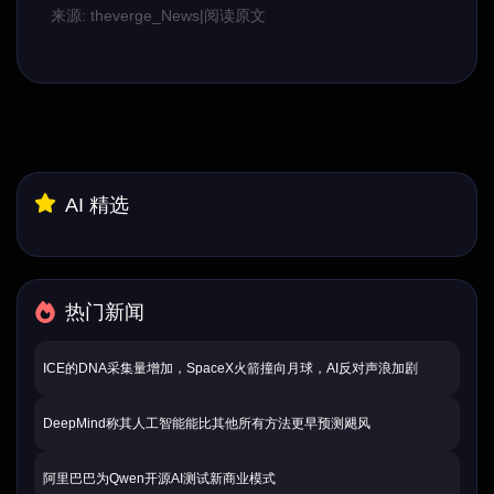
来源: theverge_News
|
阅读原文
AI 精选
热门新闻
ICE的DNA采集量增加，SpaceX火箭撞向月球，AI反对声浪加剧
DeepMind称其人工智能能比其他所有方法更早预测飓风
阿里巴巴为Qwen开源AI测试新商业模式