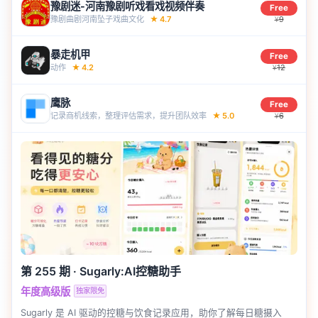
豫剧迷-河南豫剧听戏看戏视频伴奏
Free
豫剧曲剧河南坠子戏曲文化
★
4.7
9
¥
暴走机甲
Free
动作
★
4.2
12
¥
鹰脉
Free
记录商机线索，整理评估需求，提升团队效率
★
5.0
6
¥
第 255 期
·
Sugarly:AI控糖助手
年度高级版
独家限免
Sugarly 是 AI 驱动的控糖与饮食记录应用，助你了解每日糖摄入