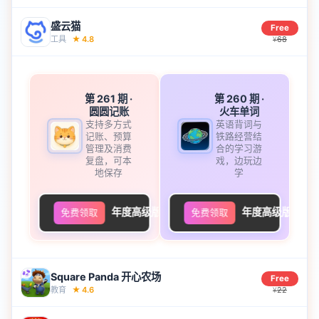
盛云猫
Free
工具
★
4.8
68
¥
第 261 期
·
第 260 期
·
圆圆记账
火车单词
支持多方式
英语背词与
记账、预算
铁路经营结
管理及消费
合的学习游
复盘，可本
戏，边玩边
地保存
学
年度高级版
年度高级版
免费领取
免费领取
Square Panda 开心农场
Free
教育
★
4.6
22
¥