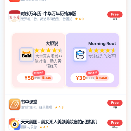
时序万年历-中华万年历纯净版
Free
无弹框广告、简洁界面告别广告困‪扰‬
★
4.9
3
¥
大胆说
Morning Routine
4.9
4.8
大量真实场景+AI智
专注优先的效率助手
能对话，助力英语口
语练习
限时冰点
限时冰点
¥58
¥39
¥98
¥398
省 ¥40
省 ¥359
书中课堂
Free
原“纸”原味，经典重‪现‬
★
4.3
8
¥
天天美图 - 美女潮人美颜美妆自拍p图相机
Free
摄影与录像
★
4.7
15
¥