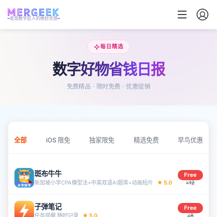
发现数字匠人的绝妙灵感
每日精选
数字好物省钱日报
免费精品 · 限时免费 · 优惠促销
全部
iOS 限免
独家限免
精选免费
早鸟优惠
斑布牛牛
Free
新加坡小学CPA模型法+中英双语AI题库+动画短‪片‬
★
5.0
12
¥
子弹笔记
Free
任务提醒 随时记‪录‬
★
5.0
8
¥