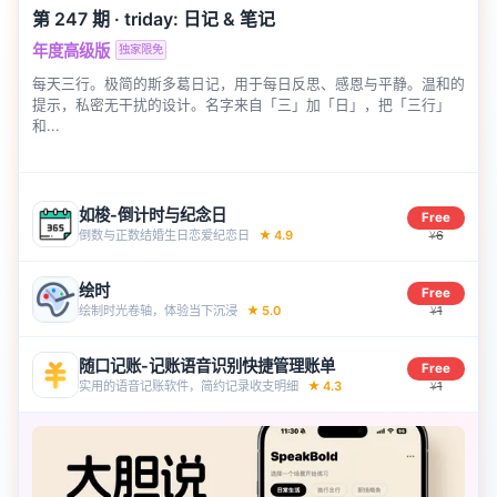
第 247 期
·
triday: 日记 & 笔记
年度高级版
独家限免
每天三行。极简的斯多葛日记，用于每日反思、感恩与平静。温和的
提示，私密无干扰的设计。名字来自「三」加「日」，把「三行」
和...
如梭-倒计时与纪念日
Free
倒数与正数结婚生日恋爱纪恋‪日‬
★
4.9
6
¥
绘时
Free
绘制时光卷轴，体验当下沉浸
★
5.0
1
¥
随口记账-记账语音识别快捷管理账单
Free
实用的语音记账软件，简约记录收支明‪细‬
★
4.3
1
¥