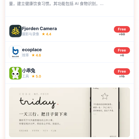
量，建立健康饮食习惯。其功能包括 AI 食物识别，...
Fjorden Camera
Free
摄影与录像
★
4.4
68
¥
ecoplace
Free
效率
★
4.6
6
¥
小乖兔
Free
工具
★
5.0
15
¥