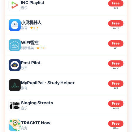
INC Playlist
Free
音乐
8
¥
小贝机器人
Free
教育
★
1.7
28
¥
WIFI智控
Free
健康健美
★
5.0
1
¥
Post Pilot
Free
效率
22
¥
MyPupilPal - Study Helper
Free
教育
3
¥
Singing Streets
Free
音乐
68
¥
TRACKiT Now
Free
商务
15
¥