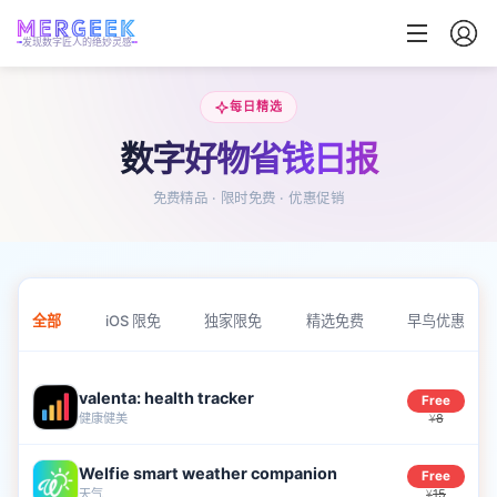
发现数字匠人的绝妙灵感
每日精选
数字好物省钱日报
免费精品 · 限时免费 · 优惠促销
全部
iOS 限免
独家限免
精选免费
早鸟优惠
valenta: health tracker
Free
健康健美
8
¥
Welfie smart weather companion
Free
天气
15
¥