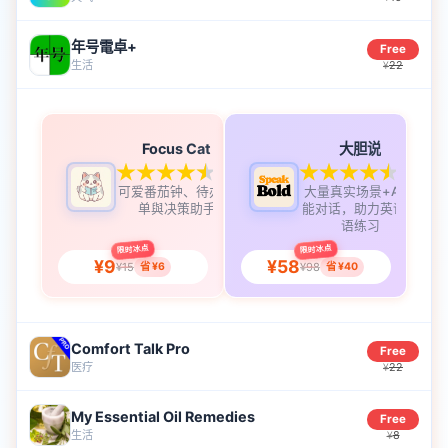
年号電卓+
Free
生活
22
¥
Focus Cat
大胆说
4.7
4.9
可爱番茄钟、待办清
大量真实场景+AI智
单與决策助手
能对话，助力英语口
语练习
限时冰点
限时冰点
¥9
¥58
¥15
¥98
省 ¥6
省 ¥40
Comfort Talk Pro
Free
医疗
22
¥
My Essential Oil Remedies
Free
生活
8
¥