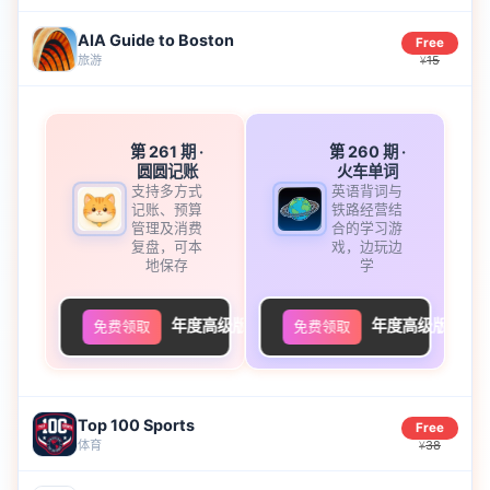
AIA Guide to Boston
Free
旅游
15
¥
第 261 期
·
第 260 期
·
圆圆记账
火车单词
支持多方式
英语背词与
记账、预算
铁路经营结
管理及消费
合的学习游
复盘，可本
戏，边玩边
地保存
学
年度高级版
年度高级版
免费领取
免费领取
Top 100 Sports
Free
体育
38
¥