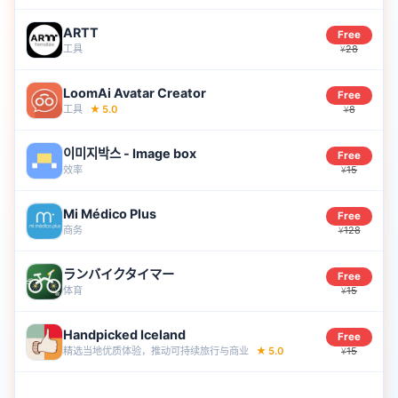
ARTT
Free
工具
28
¥
LoomAi Avatar Creator
Free
工具
★
5.0
8
¥
이미지박스 - Image box
Free
效率
15
¥
Mi Médico Plus
Free
商务
128
¥
ランバイクタイマー
Free
体育
15
¥
Handpicked Iceland
Free
精选当地优质体验，推动可持续旅行与商业
★
5.0
15
¥