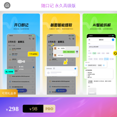
随口记 永久高级版
编辑心选
精选测评
可用礼金券
298
98
￥
￥