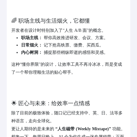
🌈 职场主线与生活烟火，它都懂
开发者在设计时特别加入了“人生 A/B 面”的概念。
职场主线：
帮你高效推进研发、会议、方案。
日常烟火：
记下抢高铁票、缴费、买西瓜。
内心树洞：
捕捉那些稍纵即逝的感悟和灵感。
这种“懂你界限”的设计，让效率工具不再冷冰冰，而是变成
了一个帮你理顺生活的贴心帮手。
🌟 匠心与未来：给效率一点情感
除了目前的极致体验，随口记已经支持中、英、日、法等多
种语言，走向全球化。
更让人期待的是未来的
“人生磁带 (Weekly Mixtape)”
功能。
想象一下，每周日晚上，AI 会为你生成一张专属磁带：正面