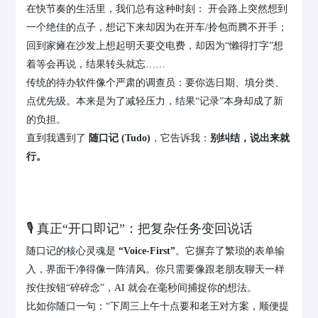
在快节奏的生活里，我们总有这种时刻： 开会路上突然想到
一个绝佳的点子，想记下来却因为在开车/拎包而腾不开手；
回到家瘫在沙发上想起明天要交电费，却因为“懒得打字”想
着等会再说，结果转头就忘……
传统的待办软件像个严肃的调查员：要你选日期、填分类、
点优先级。本来是为了减轻压力，结果“记录”本身却成了新
的负担。
直到我遇到了
随口记 (Tudo)
，它告诉我：
别纠结，说出来就
行。
🎙️ 真正“开口即记”：把复杂任务变回说话
随口记的核心灵魂是
“Voice-First”
。它摒弃了繁琐的表单输
入，界面干净得像一阵清风。你只需要像跟老朋友聊天一样
按住按钮“碎碎念”，AI 就会在毫秒间捕捉你的想法。
比如你随口一句：“下周三上午十点要和老王对方案，顺便提