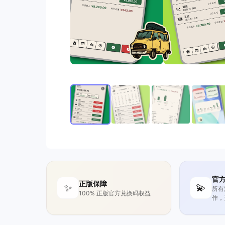
官
正版保障
✨
💫
所有
100% 正版官方兑换码权益
作，