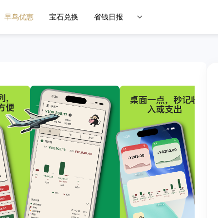
早鸟优惠
宝石兑换
省钱日报